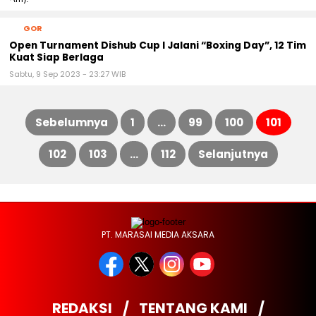
GOR
Open Turnament Dishub Cup I Jalani “Boxing Day”, 12 Tim
Kuat Siap Berlaga
Sabtu, 9 Sep 2023 - 23:27 WIB
Sebelumnya
1
…
99
100
101
Paginasi
102
103
…
112
Selanjutnya
pos
PT. MARASAI MEDIA AKSARA
REDAKSI
TENTANG KAMI