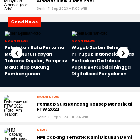
Alhadar Bidik Juara Pool
Senin, 11 Sep 2023 - 11:08 WIB
Good News
Good News
Good News
I
Peletakan Batu Pertama
Wagub Sarbin Sehe dan
‹
›
Masjid Nurul Fasyah
PT Pupuk Indonesia Bahas
Takome Digelar, Pemprov
Perbaikan Distribusi
Malut Siap Dukung
Pupuk Bersubsidi hingga
Pembangunan
Digitalisasi Penyaluran
GOOD NEWS
Pemkab Sula Rancang Konsep Menarik di
FTW 2023
Senin, 11 Sep 2023 - 10:34 WIB
NEWS
HMI Cabang Ternate: Kami Dibunuh Demi