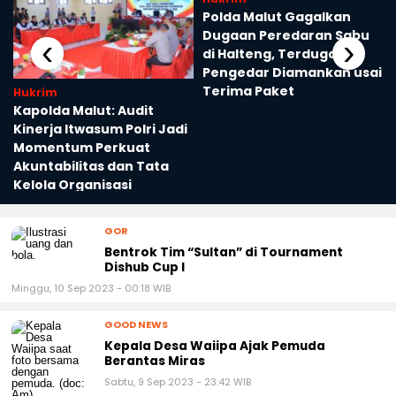
Hukrim
Polda Malut Gagalkan
Dugaan Peredaran Sabu
‹
›
di Halteng, Terduga
Pengedar Diamankan usai
Terima Paket
Hukrim
Kapolda Malut: Audit
Kinerja Itwasum Polri Jadi
Momentum Perkuat
Akuntabilitas dan Tata
Kelola Organisasi
GOR
Bentrok Tim “Sultan” di Tournament
Dishub Cup I
Minggu, 10 Sep 2023 - 00:18 WIB
GOOD NEWS
Kepala Desa Waiipa Ajak Pemuda
Berantas Miras
Sabtu, 9 Sep 2023 - 23:42 WIB