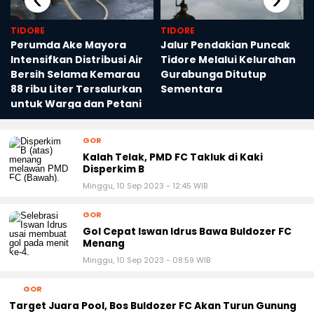
‹
›
TIDORE
TIDORE
Perumda Ake Mayora
Jalur Pendakian Puncak
Intensifkan Distribusi Air
Tidore Melalui Kelurahan
Bersih Selama Kemarau
Gurabunga Ditutup
88 ribu Liter Tersalurkan
Sementara
untuk Warga dan Petani
GOR
Kalah Telak, PMD FC Takluk di Kaki
Disperkim B
Minggu, 10 Sep 2023 - 12:45 WIB
GOR
Gol Cepat Iswan Idrus Bawa Buldozer FC
Menang
Minggu, 10 Sep 2023 - 08:59 WIB
GOR
Target Juara Pool, Bos Buldozer FC Akan Turun Gunung