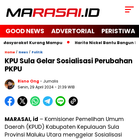
GOOD NEWS
ADVERTORIAL
PERISTIWA
n Masyarakat Kurang Mampu
Harita Nickel Bantu Bangun Masj
/
/
Home
News
Politik
KPU Sula Gelar Sosialisasi Perubahan
PKPU
Risno Ong
- Jurnalis
Senin, 29 April 2024
- 21:39 WIB
MARASAI, id
– Komisioner Pemelihan Umum
Daerah (KPUD) Kabupaten Kepulauan Sula
Provinsi Maluku Utara menggelar Sosialisasi