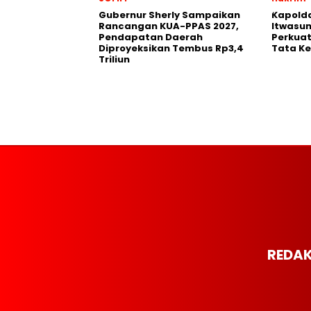
Gubernur Sherly Sampaikan
Kapolda
Rancangan KUA-PPAS 2027,
Itwasum
Pendapatan Daerah
Perkuat
Diproyeksikan Tembus Rp3,4
Tata Ke
Triliun
REDAK