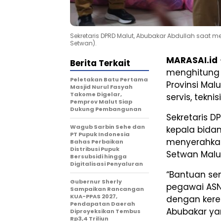
Sekretaris DPRD Malut, Abubakar Abdullah saat m
Setwan).
MARASAI.id
Berita Terkait
menghitung 
Peletakan Batu Pertama
Provinsi Ma
Masjid Nurul Fasyah
Takome Digelar,
servis, tekni
Pemprov Malut Siap
Dukung Pembangunan
Sekretaris D
Wagub Sarbin Sehe dan
kepala bida
PT Pupuk Indonesia
menyerahkan
Bahas Perbaikan
Distribusi Pupuk
Setwan Malut
Bersubsidi hingga
Digitalisasi Penyaluran
“Bantuan se
Gubernur Sherly
pegawai ASN 
Sampaikan Rancangan
KUA-PPAS 2027,
dengan kere
Pendapatan Daerah
Abubakar yan
Diproyeksikan Tembus
Rp3,4 Triliun