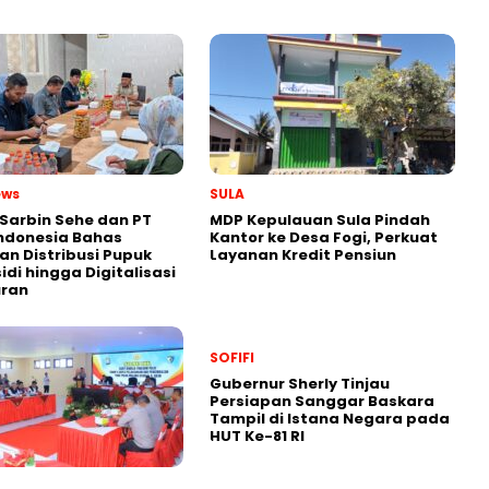
ews
SULA
Sarbin Sehe dan PT
MDP Kepulauan Sula Pindah
ndonesia Bahas
Kantor ke Desa Fogi, Perkuat
an Distribusi Pupuk
Layanan Kredit Pensiun
idi hingga Digitalisasi
uran
SOFIFI
Gubernur Sherly Tinjau
Persiapan Sanggar Baskara
Tampil di Istana Negara pada
HUT Ke-81 RI