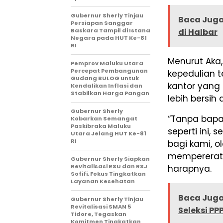
Gubernur Sherly Tinjau
Baca Juga
Persiapan Sanggar
Baskara Tampil di Istana
di Halbar
Negara pada HUT Ke-81
RI
Menurut Aka,
Pemprov Maluku Utara
Percepat Pembangunan
kepedulian t
Gudang BULOG untuk
kantor yang 
Kendalikan Inflasi dan
Stabilkan Harga Pangan
lebih bersih
Gubernur Sherly
“Tanpa bapak
Kobarkan Semangat
Paskibraka Maluku
seperti ini,
Utara Jelang HUT Ke-81
RI
bagi kami, o
mempererat 
Gubernur Sherly Siapkan
Revitalisasi RSU dan RSJ
harapnya.
Sofifi, Fokus Tingkatkan
Layanan Kesehatan
Baca Juga
Gubernur Sherly Tinjau
Revitalisasi SMAN 5
Seleksi PP
Tidore, Tegaskan
Komitmen Tingkatkan