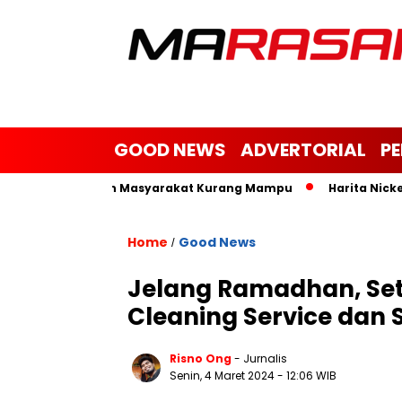
GOOD NEWS
ADVERTORIAL
P
im, Janda dan Masyarakat Kurang Mampu
Harita Nickel Bant
Home
Good News
/
Jelang Ramadhan, Se
Cleaning Service dan 
Risno Ong
- Jurnalis
Senin, 4 Maret 2024
- 12:06 WIB