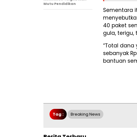
Mutu Pendidikan
Sementara it
menyebutkan
40 paket sem
gula, terigu,
“Total dana
sebanyak Rp 
bantuan sem
Tag :
Breaking News
Berita Terbaru