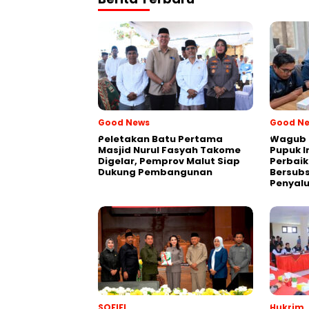
Good News
Good N
Peletakan Batu Pertama
Wagub 
Masjid Nurul Fasyah Takome
Pupuk I
Digelar, Pemprov Malut Siap
Perbaik
Dukung Pembangunan
Bersubs
Penyal
SOFIFI
Hukrim