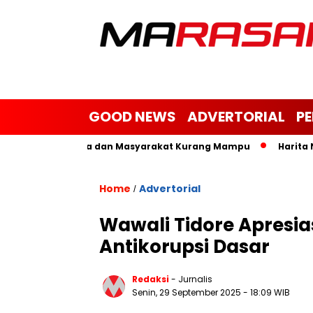
GOOD NEWS
ADVERTORIAL
P
nak Yatim, Janda dan Masyarakat Kurang Mampu
Harita Nic
Home
Advertorial
/
Wawali Tidore Apresias
Antikorupsi Dasar
Redaksi
- Jurnalis
Senin, 29 September 2025
- 18:09 WIB