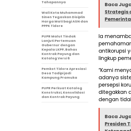
Tahapannya
Baca Juga
Strategis 
Wali Kota Muhammad
Sinen Tegaskan Disiplin
Pemerint
Harga Mati bagi ASN dan
PPPK Tidore
Ia menambah
PUPR Malut Tindak
Lanjuti Pertemuan
pemahaman s
Gubernur dengan
Kepala LKPP, Bahas
antikorupsi
Kontrak Payung dan
lingkup peme
Katalog Versi 6
Pemkot Tidore Apresiasi
“Kami menya
Desa Tadipi jadi
adanya sist
Kampung Pramuka
persepsi kor
PUPR Perkuat Katalog
ditegakkan d
Konstruksi, Konsolidasi
dan Kontrak Payung
dengan tida
Baca Juga
Presiden 