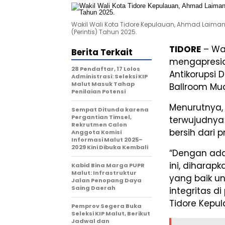
Wakil Wali Kota Tidore Kepulauan, Ahmad Laiman 
(Perintis) Tahun 2025.
TIDORE
– Wak
Berita Terkait
mengapresia
28 Pendaftar, 17 Lolos
Antikorupsi 
Administrasi: Seleksi KIP
Malut Masuk Tahap
Ballroom Mua
Penilaian Potensi
Menurutnya,
Sempat Ditunda karena
Pergantian Timsel,
terwujudnya
Rekrutmen Calon
bersih dari pr
Anggota Komisi
Informasi Malut 2025–
2029 Kini Dibuka Kembali
“Dengan adan
ini, dihara
Kabid Bina Marga PUPR
Malut: Infrastruktur
yang baik un
Jalan Penopang Daya
Saing Daerah
integritas d
Tidore Kepu
Pemprov Segera Buka
Seleksi KIP Malut, Berikut
Jadwal dan