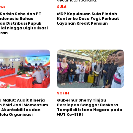
ews
SULA
Sarbin Sehe dan PT
MDP Kepulauan Sula Pindah
ndonesia Bahas
Kantor ke Desa Fogi, Perkuat
an Distribusi Pupuk
Layanan Kredit Pensiun
idi hingga Digitalisasi
uran
SOFIFI
 Malut: Audit Kinerja
Gubernur Sherly Tinjau
 Polri Jadi Momentum
Persiapan Sanggar Baskara
 Akuntabilitas dan
Tampil di Istana Negara pada
lola Organisasi
HUT Ke-81 RI