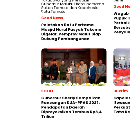
Good N
Wagub 
Good News
Pupuk I
Perbaik
Peletakan Batu Pertama
Bersubs
Masjid Nurul Fasyah Takome
Penyal
Digelar, Pemprov Malut Siap
Dukung Pembangunan
SOFIFI
Hukrim
Gubernur Sherly Sampaikan
Kapolda
Rancangan KUA-PPAS 2027,
Itwasum
Pendapatan Daerah
Perkuat
Diproyeksikan Tembus Rp3,4
Tata Ke
Triliun