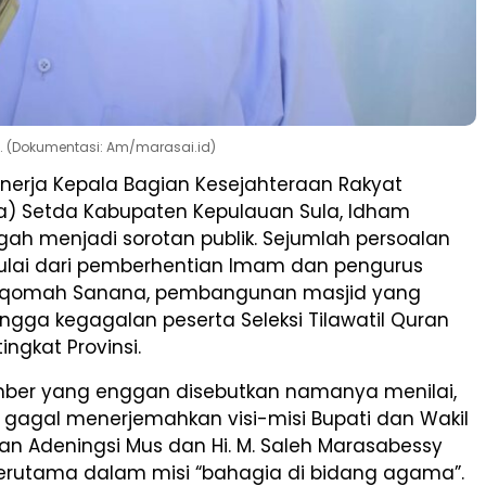
e. (Dokumentasi: Am/marasai.id)
inerja Kepala Bagian Kesejahteraan Rakyat
a) Setda Kabupaten Kepulauan Sula, Idham
ah menjadi sorotan publik. Sejumlah persoalan
lai dari pemberhentian Imam dan pengurus
stiqomah Sanana, pembangunan masjid yang
ngga kegagalan peserta Seleksi Tilawatil Quran
ingkat Provinsi.
ber yang enggan disebutkan namanya menilai,
 gagal menerjemahkan visi-misi Bupati dan Wakil
ifian Adeningsi Mus dan Hi. M. Saleh Marasabessy
terutama dalam misi “bahagia di bidang agama”.