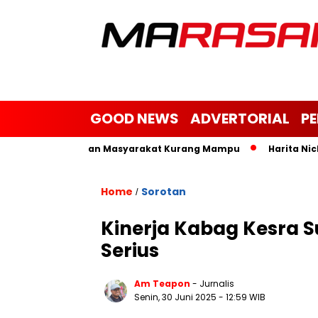
GOOD NEWS
ADVERTORIAL
P
atim, Janda dan Masyarakat Kurang Mampu
Harita Nickel Ba
Home
Sorotan
/
Kinerja Kabag Kesra Su
Serius
Am Teapon
- Jurnalis
Senin, 30 Juni 2025
- 12:59 WIB