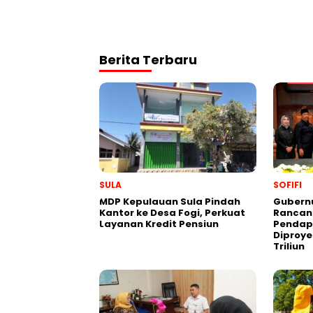
Berita Terbaru
SULA
SOFIFI
MDP Kepulauan Sula Pindah
Gubern
Kantor ke Desa Fogi, Perkuat
Rancan
Layanan Kredit Pensiun
Pendap
Diproye
Triliun