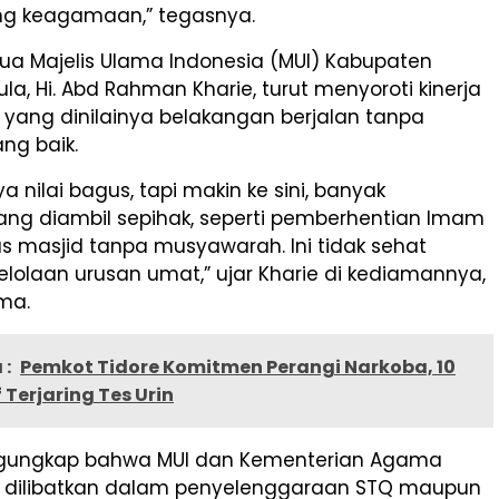
ang keagamaan,” tegasnya.
tua Majelis Ulama Indonesia (MUI) Kabupaten
la, Hi. Abd Rahman Kharie, turut menyoroti kinerja
 yang dinilainya belakangan berjalan tanpa
ang baik.
a nilai bagus, tapi makin ke sini, banyak
ang diambil sepihak, seperti pemberhentian Imam
s masjid tanpa musyawarah. Ini tidak sehat
lolaan urusan umat,” ujar Kharie di kediamannya,
ma.
 :
Pemkot Tidore Komitmen Perangi Narkoba, 10
f Terjaring Tes Urin
ngungkap bahwa MUI dan Kementerian Agama
h dilibatkan dalam penyelenggaraan STQ maupun