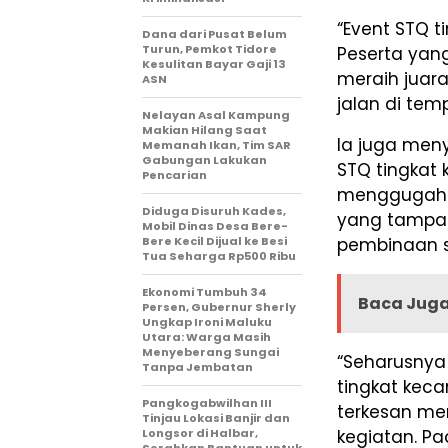
“Event STQ t
Dana dari Pusat Belum
Turun, Pemkot Tidore
Peserta yang
Kesulitan Bayar Gaji 13
meraih juara
ASN
jalan di tem
Nelayan Asal Kampung
Makian Hilang Saat
Ia juga men
Memanah Ikan, Tim SAR
Gabungan Lakukan
STQ tingkat
Pencarian
menggugah p
Diduga Disuruh Kades,
yang tampak
Mobil Dinas Desa Bere-
Bere Kecil Dijual ke Besi
pembinaan s
Tua Seharga Rp500 Ribu
Ekonomi Tumbuh 34
Baca Juga
Persen, Gubernur Sherly
Ungkap Ironi Maluku
Utara: Warga Masih
Menyeberang Sungai
“Seharusnya 
Tanpa Jembatan
tingkat keca
Pangkogabwilhan III
terkesan me
Tinjau Lokasi Banjir dan
Longsor di Halbar,
kegiatan. P
Serahkan Bantuan untuk