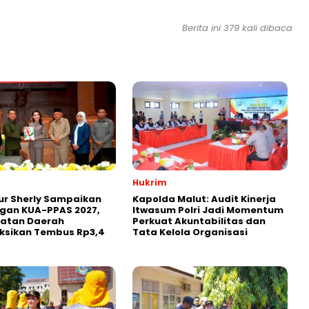
Berita ini 379 kali dibaca
Hukrim
ur Sherly Sampaikan
Kapolda Malut: Audit Kinerja
gan KUA-PPAS 2027,
Itwasum Polri Jadi Momentum
atan Daerah
Perkuat Akuntabilitas dan
ksikan Tembus Rp3,4
Tata Kelola Organisasi