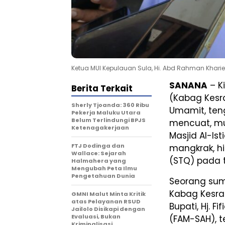
Ketua MUI Kepulauan Sula, Hi. Abd Rahman Khari
SANANA
– K
Berita Terkait
(Kabag Kesr
Sherly Tjoanda: 360 Ribu
Umamit, teng
Pekerja Maluku Utara
Belum Terlindungi BPJS
mencuat, mu
Ketenagakerjaan
Masjid Al-I
FTJ Dodinga dan
mangkrak, hi
Wallace: Sejarah
(STQ) pada t
Halmahera yang
Mengubah Peta Ilmu
Pengetahuan Dunia
Seorang sum
Kabag Kesra
GMNI Malut Minta Kritik
atas Pelayanan RSUD
Bupati, Hj. F
Jailolo Disikapi dengan
Evaluasi, Bukan
(FAM-SAH), 
Kriminalisasi