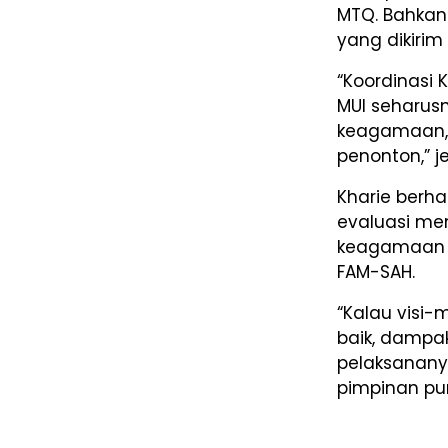
MTQ. Bahkan
yang dikirim 
“Koordinasi
MUI seharusn
keagamaan, 
penonton,” j
Kharie berh
evaluasi men
keagamaan k
FAM-SAH.
“Kalau visi-
baik, dampak
pelaksanany
pimpinan pun