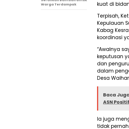
kuat di bid
Warga Terdampak
Terpisah, Ke
Kepulauan Su
Kabag Kesra
koordinasi y
“Awalnya say
keputusan y
dan penguru
dalam penge
Desa Waiha
Baca Juga
ASN Positi
Ia juga me
tidak perna