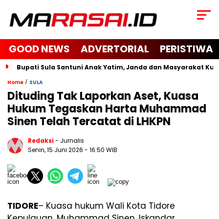
GOOD NEWS
ADVERTORIAL
PERISTIWA
Bupati Sula Santuni Anak Yatim, Janda dan Masyarakat K
/
Home
SULA
Dituding Tak Laporkan Aset, Kuasa
Hukum Tegaskan Harta Muhammad
Sinen Telah Tercatat di LHKPN
Redaksi
- Jurnalis
Senin, 15 Juni 2026
- 16:50 WIB
TIDORE
– Kuasa hukum Wali Kota Tidore
Kepulauan, Muhammad Sinen, Iskandar