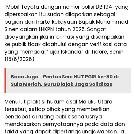
“Mobil Toyota dengan nomor polisi DB 1941 yang
dipersoalkan itu sudah dilaporkan sebagai
bagian dari harta kekayaan Bapak Muhammad
Sinen dalam LHKPN tahun 2025. Sangat
disayangkan jika informasi yang disampaikan
ke publik tidak didahului dengan verifikasi data
yang memadai,” ujar Iskandar di Tidore, Senin
(15/6/2026).
Baca Juga :
Pentas Seni HUT PGRI ke-80 di
Sula Meriah, Guru Diajak Jaga Soliditas
Menurut praktisi hukum asal Maluku Utara
tersebut, setiap pihak yang memberikan
pendapat di ruang publik seharusnya
mendasarkan pernyataannya pada data dan
fakta yang dapat dipertanggungjawabkan. Ia