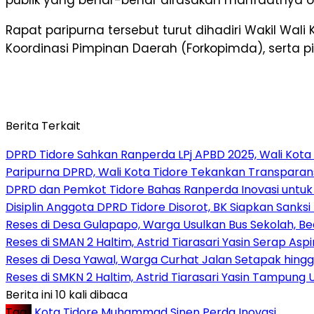
Rapat paripurna tersebut turut dihadiri Wakil Wa
Koordinasi Pimpinan Daerah (Forkopimda), serta p
Berita Terkait
DPRD Tidore Sahkan Ranperda LPj APBD 2025, Wali Kot
Paripurna DPRD, Wali Kota Tidore Tekankan Transparans
DPRD dan Pemkot Tidore Bahas Ranperda Inovasi untuk 
Disiplin Anggota DPRD Tidore Disorot, BK Siapkan Sanks
Reses di Desa Gulapapo, Warga Usulkan Bus Sekolah, B
Reses di SMAN 2 Haltim, Astrid Tiarasari Yasin Serap Asp
Reses di Desa Yawal, Warga Curhat Jalan Setapak hin
Reses di SMKN 2 Haltim, Astrid Tiarasari Yasin Tampung
Berita ini 10 kali dibaca
Tag :
Kota Tidore
Muhammad Sinen
Perda Inovasi