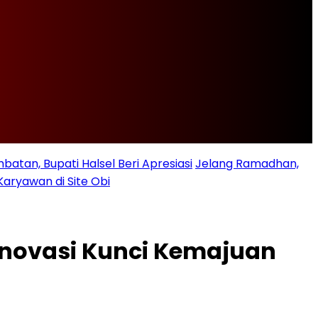
batan, Bupati Halsel Beri Apresiasi
Jelang Ramadhan,
Karyawan di Site Obi
Inovasi Kunci Kemajuan