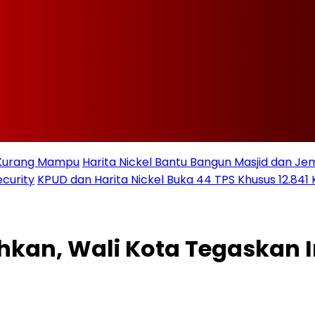
t Kurang Mampu
Harita Nickel Bantu Bangun Masjid dan Jem
curity
KPUD dan Harita Nickel Buka 44 TPS Khusus 12.841 
ahkan, Wali Kota Tegaskan 