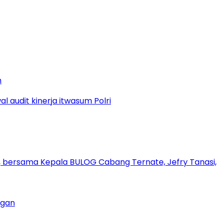
n
ngan