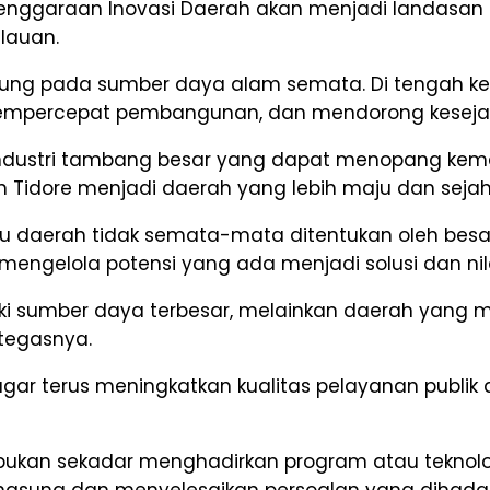
nggaraan Inovasi Daerah akan menjadi landasa
ulauan.
ung pada sumber daya alam semata. Di tengah kete
mempercepat pembangunan, dan mendorong keseja
i industri tambang besar yang dapat menopang ke
idore menjadi daerah yang lebih maju dan sejahte
erah tidak semata-mata ditentukan oleh besarny
ngelola potensi yang ada menjadi solusi dan ni
ki sumber daya terbesar, melainkan daerah yang 
 tegasnya.
agar terus meningkatkan kualitas pelayanan publi
bukan sekadar menghadirkan program atau teknolo
gsung dan menyelesaikan persoalan yang dihada