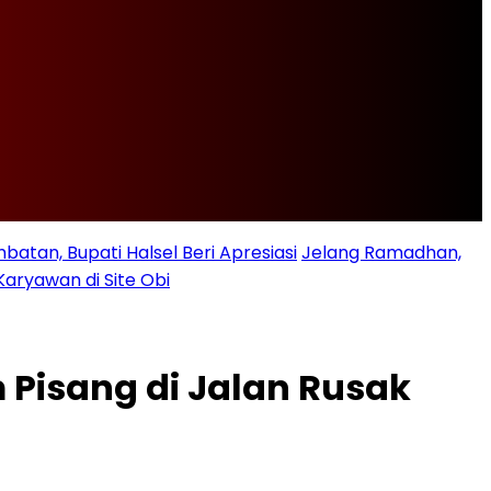
batan, Bupati Halsel Beri Apresiasi
Jelang Ramadhan,
Karyawan di Site Obi
 Pisang di Jalan Rusak