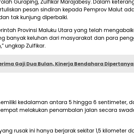
arolah Guraping, Zulfikar Marajabesy. Dalam keter
skan pesan sindiran kepada Pemprov Malut adala
dan tak kunjung diperbaiki.
rintah Provinsi Maluku Utara yang telah mengabaika
 banyak keluhan dari masyarakat dan para penggu
 ungkap Zulfikar.
erima Gaji Dua Bulan, Kinerja Bendahara Dipertany
t memiliki kedalaman antara 5 hingga 6 sentimet
 sempat melakukan penambalan jalan secara swada
 yang rusak ini hanya berjarak sekitar 1,5 kilometer 