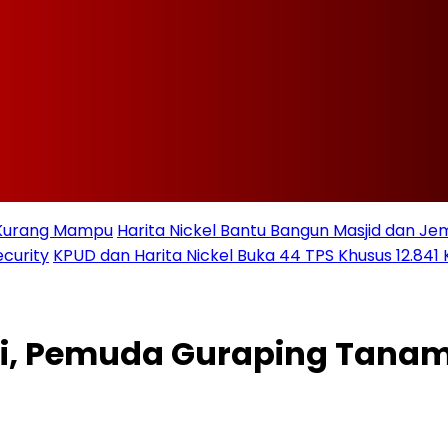
t Kurang Mampu
Harita Nickel Bantu Bangun Masjid dan Jem
curity
KPUD dan Harita Nickel Buka 44 TPS Khusus 12.841 
ai, Pemuda Guraping Tanam