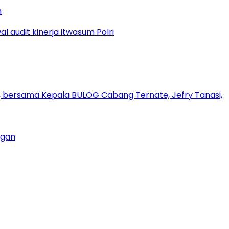
n
ngan