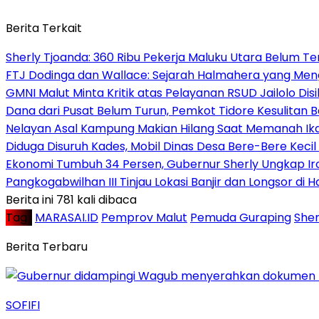
Berita Terkait
Sherly Tjoanda: 360 Ribu Pekerja Maluku Utara Belum T
FTJ Dodinga dan Wallace: Sejarah Halmahera yang Men
GMNI Malut Minta Kritik atas Pelayanan RSUD Jailolo Disi
Dana dari Pusat Belum Turun, Pemkot Tidore Kesulitan Ba
Nelayan Asal Kampung Makian Hilang Saat Memanah Ik
Diduga Disuruh Kades, Mobil Dinas Desa Bere-Bere Kecil 
Ekonomi Tumbuh 34 Persen, Gubernur Sherly Ungkap I
Pangkogabwilhan III Tinjau Lokasi Banjir dan Longsor d
Berita ini 781 kali dibaca
Tag :
MARASAI.ID
Pemprov Malut
Pemuda Guraping
Sher
Berita Terbaru
SOFIFI