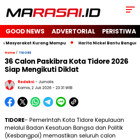
GOOD NEWS
ADVERTORIAL
PERISTIWA
an Masyarakat Kurang Mampu
Harita Nickel Bantu Bangun Mas
/
Home
TIDORE
36 Calon Paskibra Kota Tidore 2026
Siap Mengikuti Diklat
Redaksi
- Jurnalis
Kamis, 2 Juli 2026
- 23:31 WIB
TIDORE
– Pemerintah Kota Tidore Kepulauan
melalui Badan Kesatuan Bangsa dan Politik
(Kesbangpol) memastikan seluruh calon