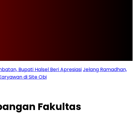
batan, Bupati Halsel Beri Apresiasi
Jelang Ramadhan,
Karyawan di Site Obi
bangan Fakultas