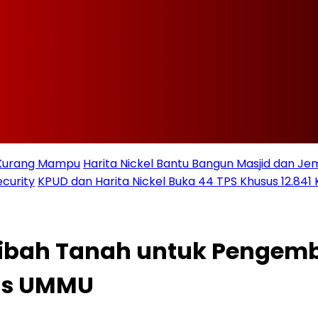
t Kurang Mampu
Harita Nickel Bantu Bangun Masjid dan Jem
curity
KPUD dan Harita Nickel Buka 44 TPS Khusus 12.841 
Hibah Tanah untuk Pengem
tas UMMU