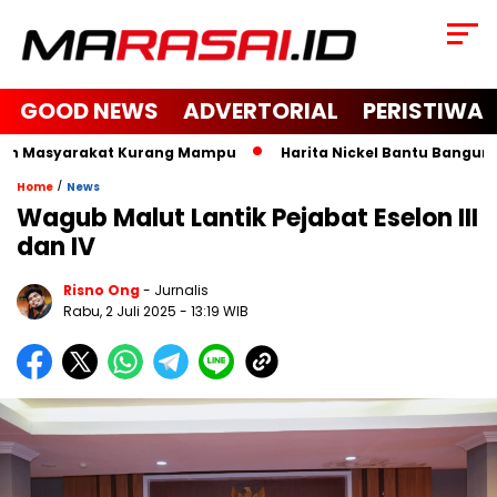
GOOD NEWS
ADVERTORIAL
PERISTIWA
an Masyarakat Kurang Mampu
Harita Nickel Bantu Bangun Mas
/
Home
News
Wagub Malut Lantik Pejabat Eselon III
dan IV
Risno Ong
- Jurnalis
Rabu, 2 Juli 2025
- 13:19 WIB