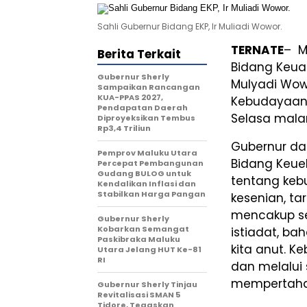
Sahli Gubernur Bidang EKP, Ir Muliadi Wowor.
TERNATE
– M
Berita Terkait
Bidang Keua
Gubernur Sherly
Mulyadi Wow
Sampaikan Rancangan
KUA-PPAS 2027,
Kebudayaan,
Pendapatan Daerah
Selasa malam
Diproyeksikan Tembus
Rp3,4 Triliun
Gubernur da
Pemprov Maluku Utara
Bidang Keue
Percepat Pembangunan
Gudang BULOG untuk
tentang keb
Kendalikan Inflasi dan
Stabilkan Harga Pangan
kesenian, ta
mencakup seg
Gubernur Sherly
Kobarkan Semangat
istiadat, ba
Paskibraka Maluku
kita anut. K
Utara Jelang HUT Ke-81
RI
dan melalui 
mempertahan
Gubernur Sherly Tinjau
Revitalisasi SMAN 5
Tidore, Tegaskan