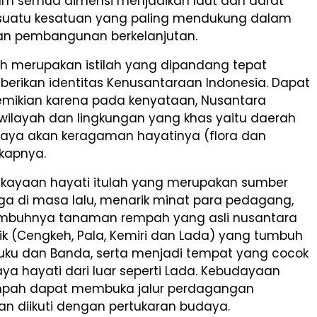
m semua dimensi menjadikan laut dan darat
uatu kesatuan yang paling mendukung dalam
kan pembangunan berkelanjutan.
ah merupakan istilah yang dipandang tepat
erikan identitas Kenusantaraan Indonesia. Dapat
emikian karena pada kenyataan, Nusantara
ilayah dan lingkungan yang khas yaitu daerah
 kaya akan keragaman hayatinya (flora dan
gkapnya.
kekayaan hayati itulah yang merupakan sumber
ga di masa lalu, menarik minat para pedagang,
mbuhnya tanaman rempah yang asli nusantara
k (Cengkeh, Pala, Kemiri dan Lada) yang tumbuh
aluku dan Banda, serta menjadi tempat yang cocok
ya hayati dari luar seperti Lada. Kebudayaan
pah dapat membuka jalur perdagangan
an diikuti dengan pertukaran budaya.