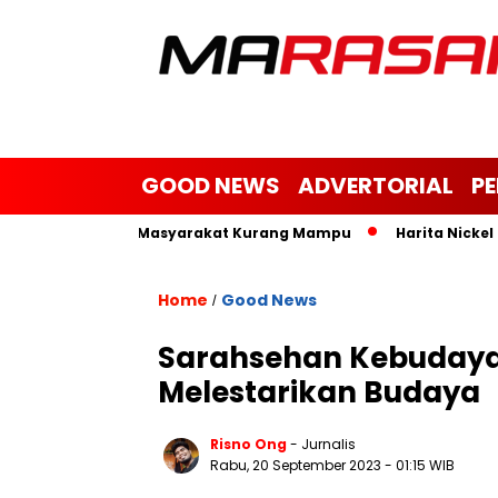
GOOD NEWS
ADVERTORIAL
P
m, Janda dan Masyarakat Kurang Mampu
Harita Nickel Bantu
Home
Good News
/
Sarahsehan Kebudayaan
Melestarikan Budaya
Risno Ong
- Jurnalis
Rabu, 20 September 2023
- 01:15 WIB