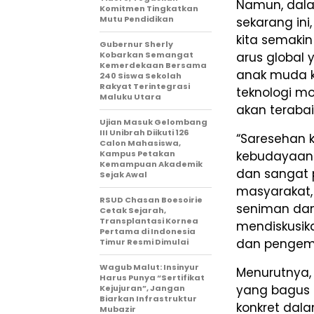
Namun, dalam
Komitmen Tingkatkan
Mutu Pendidikan
sekarang in
kita semakin
Gubernur Sherly
Kobarkan Semangat
arus global
Kemerdekaan Bersama
anak muda ki
240 Siswa Sekolah
Rakyat Terintegrasi
teknologi m
Maluku Utara
akan terabaik
Ujian Masuk Gelombang
III Unibrah Diikuti 126
“Saresehan 
Calon Mahasiswa,
Kampus Petakan
kebudayaan M
Kemampuan Akademik
dan sangat 
Sejak Awal
masyarakat,
RSUD Chasan Boesoirie
seniman dan
Cetak Sejarah,
Transplantasi Kornea
mendiskusik
Pertama di Indonesia
dan pengemb
Timur Resmi Dimulai
Wagub Malut: Insinyur
Menurutnya,
Harus Punya “Sertifikat
yang bagus 
Kejujuran”, Jangan
Biarkan Infrastruktur
konkret dal
Mubazir