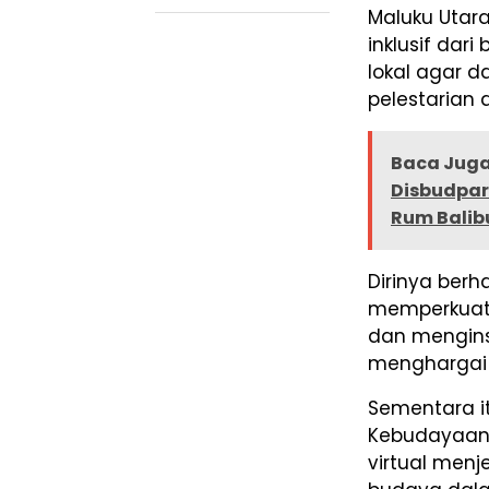
Maluku Utara
inklusif da
lokal agar d
pelestarian
Baca Juga
Disbudpar
Rum Balibu
Dirinya berh
memperkuat 
dan mengins
menghargai w
Sementara i
Kebudayaan, 
virtual menj