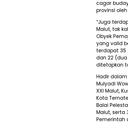
cagar buday
provinsi ole
“Juga terda
Malut, tak 
Obyek Pema
yang valid b
terdapat 35
dan 22 (dua
ditetapkan t
Hadir dalam 
Mulyadi Wow
XXI Malut, K
Kota Ternat
Balai Peles
Malut, serta
Pemerintah d