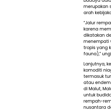
budaya dala
merupakan s
arah kebija
“Jalur remp
karena memb
dikatakan d
menempati w
tropis yang
fauna),” un
Lanjutnya, 
komoditi nia
termasuk tu
atau endemi
di Malut, M
untuk budida
rempah-rem
nusantara d