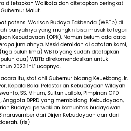
a ditetapkan Walikota dan ditetapkan peringkat
h Gubernur Malut.
pat potensi Warisan Budaya Takbenda (WBTb) di
kalah banyaknya yang mungkin bisa masuk kategori
juan Kebudayaan (OPK). Namun belum ada data
erapa jumlahnya. Meski demikian di catatan kami,
 (tiga puluh lima) WBTb yang sudah ditetapkan
 puluh dua) WBTb direkomendasikan untuk
ahun 2023 ini,” ucapnya.
acara itu, staf ahli Gubernur bidang Keuekbang, Ir.
or, Kepala Balai Pelestarian Kebudayaan Wilayah
uswanto, SS. M.Hum, Sultan Jailolo, Pimpinan OPD
e, Anggota DPRD yang membidangi Kebudayaan,
tarian Budaya, perwakilan komunitas budayawan
 3 narasumber dari Dirjen Kebudayaan dan dari
aerah. (rls)