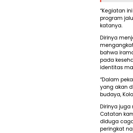
“Kegiatan i
program jalu
katanya.
Dirinya men
mengangkat 
bahwa irama
pada keseha
identitas ma
“Dalam peka
yang akan di
budaya, Kolo
Dirinya juga
Catatan kam
diduga caga
peringkat na