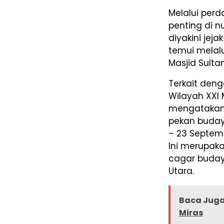
Melalui per
penting di n
diyakini jej
temui melalu
Masjid Sulta
Terkait deng
Wilayah XXI
mengatakan,
pekan buday
– 23 Septem
Ini merupak
cagar buday
Utara.
Baca Juga
Miras