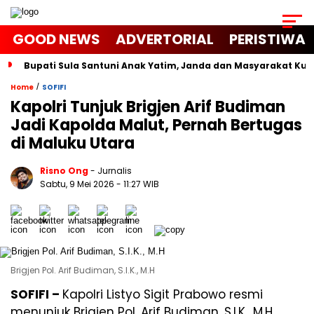
GOOD NEWS
ADVERTORIAL
PERISTIWA
Bupati Sula Santuni Anak Yatim, Janda dan Masyarakat K
/
Home
SOFIFI
Kapolri Tunjuk Brigjen Arif Budiman
Jadi Kapolda Malut, Pernah Bertugas
di Maluku Utara
Risno Ong
- Jurnalis
Sabtu, 9 Mei 2026
- 11:27 WIB
Brigjen Pol. Arif Budiman, S.I.K., M.H
SOFIFI –
Kapolri
Listyo Sigit Prabowo
resmi
menunjuk Brigjen Pol. Arif Budiman, S.I.K., M.H.