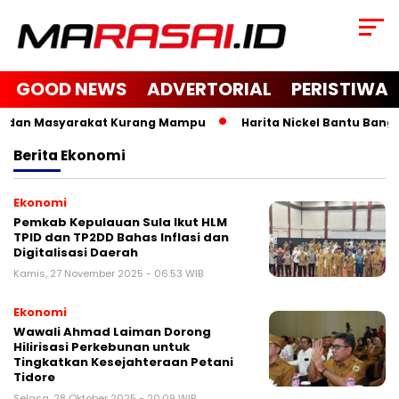
GOOD NEWS
ADVERTORIAL
PERISTIWA
a dan Masyarakat Kurang Mampu
Harita Nickel Bantu Bangun 
Berita
Ekonomi
Ekonomi
Pemkab Kepulauan Sula Ikut HLM
TPID dan TP2DD Bahas Inflasi dan
Digitalisasi Daerah
Kamis, 27 November 2025 - 06:53 WIB
Ekonomi
Wawali Ahmad Laiman Dorong
Hilirisasi Perkebunan untuk
Tingkatkan Kesejahteraan Petani
Tidore
Selasa, 28 Oktober 2025 - 20:09 WIB