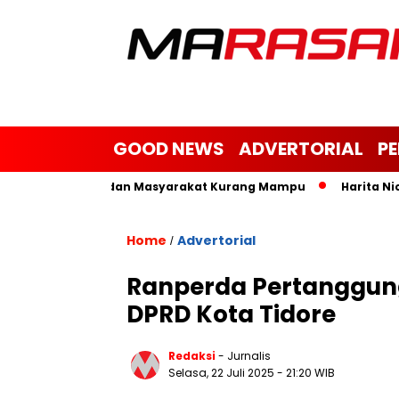
GOOD NEWS
ADVERTORIAL
P
Yatim, Janda dan Masyarakat Kurang Mampu
Harita Nickel B
Home
Advertorial
/
Ranperda Pertanggung
DPRD Kota Tidore
Redaksi
- Jurnalis
Selasa, 22 Juli 2025
- 21:20 WIB