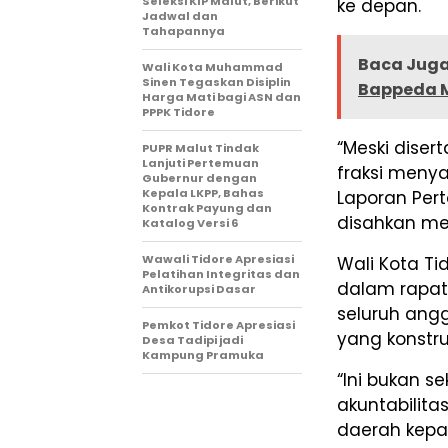
Seleksi KIP Malut, Berikut
ke depan.
Jadwal dan
Tahapannya
Baca Juga
Wali Kota Muhammad
Sinen Tegaskan Disiplin
Bappeda 
Harga Mati bagi ASN dan
PPPK Tidore
“Meski dise
PUPR Malut Tindak
Lanjuti Pertemuan
fraksi meny
Gubernur dengan
Kepala LKPP, Bahas
Laporan Per
Kontrak Payung dan
disahkan men
Katalog Versi 6
Wawali Tidore Apresiasi
Wali Kota T
Pelatihan Integritas dan
dalam rapat
Antikorupsi Dasar
seluruh ang
Pemkot Tidore Apresiasi
yang konstr
Desa Tadipi jadi
Kampung Pramuka
“Ini bukan s
akuntabilit
daerah kepad