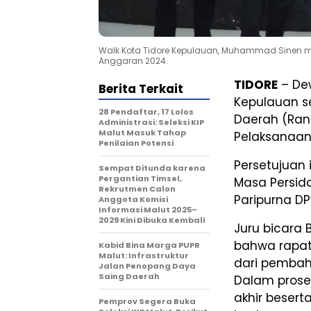
Walk Kota Tidore Kepulauan, Muhammad Sinen
Anggaran 2024.
TIDORE
– Dew
Berita Terkait
Kepulauan s
28 Pendaftar, 17 Lolos
Daerah (Ran
Administrasi: Seleksi KIP
Malut Masuk Tahap
Pelaksanaan
Penilaian Potensi
Persetujuan
Sempat Ditunda karena
Pergantian Timsel,
Masa Persida
Rekrutmen Calon
Paripurna DP
Anggota Komisi
Informasi Malut 2025–
2029 Kini Dibuka Kembali
Juru bicara
bahwa rapat
Kabid Bina Marga PUPR
Malut: Infrastruktur
dari pembah
Jalan Penopang Daya
Saing Daerah
Dalam prose
akhir beser
Pemprov Segera Buka