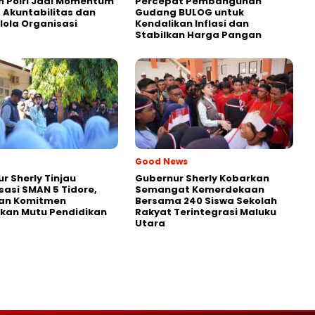
 Polri Jadi Momentum
Percepat Pembangunan
 Akuntabilitas dan
Gudang BULOG untuk
lola Organisasi
Kendalikan Inflasi dan
Stabilkan Harga Pangan
Good News
r Sherly Tinjau
Gubernur Sherly Kobarkan
isasi SMAN 5 Tidore,
Semangat Kemerdekaan
an Komitmen
Bersama 240 Siswa Sekolah
kan Mutu Pendidikan
Rakyat Terintegrasi Maluku
Utara