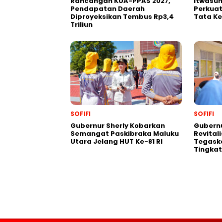
Rancangan KUA-PPAS 2027,
Itwasum
Pendapatan Daerah
Perkuat
Diproyeksikan Tembus Rp3,4
Tata Ke
Triliun
SOFIFI
SOFIFI
Gubernur Sherly Kobarkan
Gubernu
Semangat Paskibraka Maluku
Revital
Utara Jelang HUT Ke-81 RI
Tegask
Tingkat