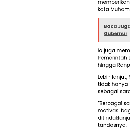
memberikan
kata Muham
Baca Juga
Gubernur
Ia juga mem
Pemerintah D
hingga Ranpe
Lebih lanju
tidak hanya
sebagai sara
“Berbagai sa
motivasi ba
ditindaklanj
tandasnya.