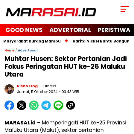
GOOD NEWS
ADVERTORIAL
PERISTIWA
n Masyarakat Kurang Mampu
Harita Nickel Bantu Bangun Masj
/
Home
Advertorial
Muhtar Husen: Sektor Pertanian Jadi
Fokus Peringatan HUT ke-25 Maluku
Utara
Risno Ong
- Jurnalis
Jumat, 11 Oktober 2024
- 03:43 WIB
MARASAI.id
– Memperingati HUT ke-25 Provinsi
Maluku Utara (Malut), sektor pertanian