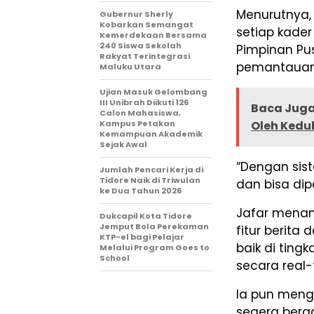
Menurutnya, 
Gubernur Sherly
Kobarkan Semangat
setiap kader
Kemerdekaan Bersama
240 Siswa Sekolah
Pimpinan Pu
Rakyat Terintegrasi
pemantauan
Maluku Utara
Ujian Masuk Gelombang
III Unibrah Diikuti 126
Baca Juga
Calon Mahasiswa,
Kampus Petakan
Oleh Kedu
Kemampuan Akademik
Sejak Awal
“Dengan sist
Jumlah Pencari Kerja di
Tidore Naik di Triwulan
dan bisa dip
ke Dua Tahun 2026
Jafar menam
Dukcapil Kota Tidore
Jemput Bola Perekaman
fitur berita
KTP-el bagi Pelajar
baik di ting
Melalui Program Goes to
School
secara real-
Ia pun meng
segera berg