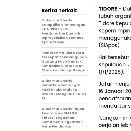
TIDORE
– Dal
Berita Terkait
tubuh organ
Gubernur Sherly
Tidore Kepu
Sampaikan Rancangan
KUA-PPAS 2027,
Kepemimpina
Pendapatan Daerah
menggunakan
Diproyeksikan Tembus
Rp3,4 Triliun
(SIApps).
Pemprov Maluku Utara
Hal tersebut
Percepat Pembangunan
Gudang BULOG untuk
Kepulauan, J
Kendalikan Inflasi dan
Stabilkan Harga Pangan
(1/1/2026).
Gubernur Sherly
Jafar menje
Kobarkan Semangat
Paskibraka Maluku
16 Januari 
Utara Jelang HUT Ke-81
pendaftaran 
RI
mendaftar se
Gubernur Sherly Tinjau
Revitalisasi SMAN 5
“Langkah ini
Tidore, Tegaskan
Komitmen Tingkatkan
berjalan lebi
Mutu Pendidikan