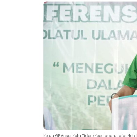
Ketua GP Ansor Kota Tidore Kepulauan, Jafar Noh I