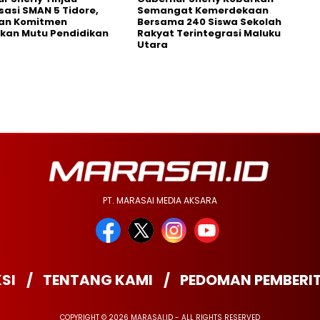
isasi SMAN 5 Tidore,
Semangat Kemerdekaan
an Komitmen
Bersama 240 Siswa Sekolah
kan Mutu Pendidikan
Rakyat Terintegrasi Maluku
Utara
PT. MARASAI MEDIA AKSARA
SI
TENTANG KAMI
PEDOMAN PEMBERI
COPYRIGHT © 2026 MARASAI.ID - ALL RIGHTS RESERVED