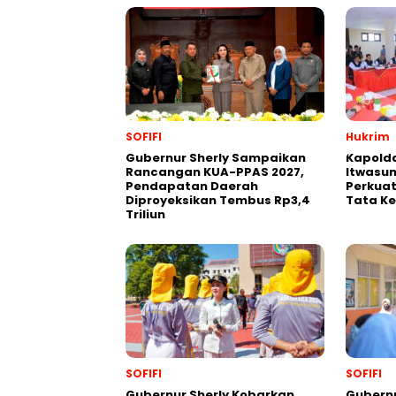
SOFIFI
Hukrim
Gubernur Sherly Sampaikan
Kapolda
Rancangan KUA-PPAS 2027,
Itwasum
Pendapatan Daerah
Perkuat
Diproyeksikan Tembus Rp3,4
Tata Ke
Triliun
SOFIFI
SOFIFI
Gubernur Sherly Kobarkan
Gubernu