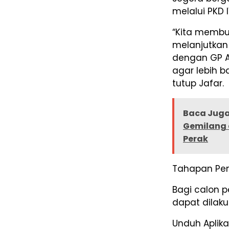
melalui PKD I
“Kita membu
melanjutkan
dengan GP A
agar lebih b
tutup Jafar.
Baca Juga
Gemilang 
Perak
Tahapan Pend
Bagi calon p
dapat dilak
Unduh Aplika