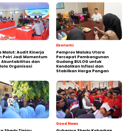
Ekonomi
 Malut: Audit Kinerja
Pemprov Maluku Utara
 Polri Jadi Momentum
Percepat Pembangunan
 Akuntabilitas dan
Gudang BULOG untuk
lola Organisasi
Kendalikan Inflasi dan
Stabilkan Harga Pangan
Good News
r Sherly Tinjau
Gubernur Sherly Kobarkan