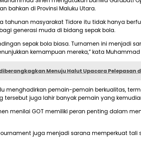
n Muhammad Sinen mengatakan bahwa Gurabati O
uan bahkan di Provinsi Maluku Utara.
tahunan masyarakat Tidore itu tidak hanya berfun
agi generasi muda di bidang sepak bola.
ingan sepak bola biasa. Turnamen ini menjadi sara
menunjukkan kemampuan mereka,” kata Muhammad 
p diberangkagkan Menuju Halut Upacara Pelepasan d
alu menghadirkan pemain-pemain berkualitas, term
ng tersebut juga lahir banyak pemain yang kemudian
en menilai GOT memiliki peran penting dalam me
n Tournament juga menjadi sarana memperkuat tali