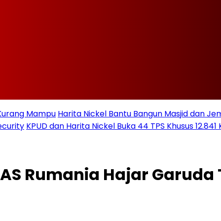
t Kurang Mampu
Harita Nickel Bantu Bangun Masjid dan Jem
curity
KPUD dan Harita Nickel Buka 44 TPS Khusus 12.841 
! AS Rumania Hajar Garuda