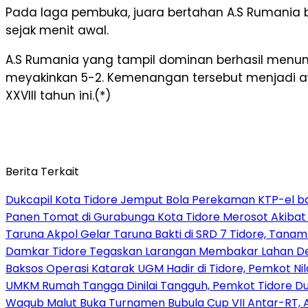
Pada laga pembuka, juara bertahan A.S Rumania
sejak menit awal.
A.S Rumania yang tampil dominan berhasil menu
meyakinkan 5-2. Kemenangan tersebut menjadi a
XXVIII tahun ini.(*)
Berita Terkait
Dukcapil Kota Tidore Jemput Bola Perekaman KTP-el bag
Panen Tomat di Gurabunga Kota Tidore Merosot Akiba
Taruna Akpol Gelar Taruna Bakti di SRD 7 Tidore, Tana
Damkar Tidore Tegaskan Larangan Membakar Lahan D
Baksos Operasi Katarak UGM Hadir di Tidore, Pemkot Ni
UMKM Rumah Tangga Dinilai Tangguh, Pemkot Tidore Du
Wagub Malut Buka Turnamen Bubula Cup VII Antar-RT, 