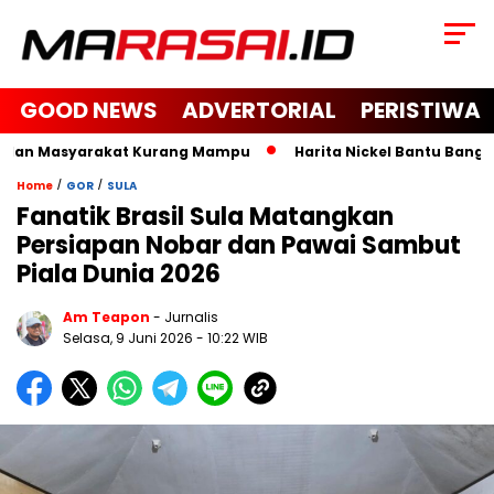
GOOD NEWS
ADVERTORIAL
PERISTIWA
 dan Masyarakat Kurang Mampu
Harita Nickel Bantu Bangun M
/
/
Home
GOR
SULA
Fanatik Brasil Sula Matangkan
Persiapan Nobar dan Pawai Sambut
Piala Dunia 2026
Am Teapon
- Jurnalis
Selasa, 9 Juni 2026
- 10:22 WIB