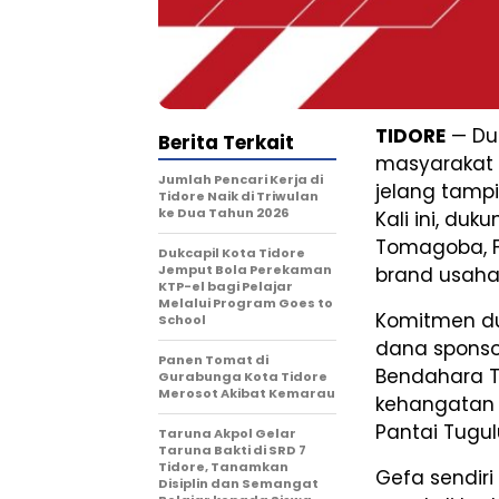
TIDORE
— Du
Berita Terkait
masyarakat 
Jumlah Pencari Kerja di
jelang tamp
Tidore Naik di Triwulan
ke Dua Tahun 2026
Kali ini, d
Tomagoba, Fa
Dukcapil Kota Tidore
Jemput Bola Perekaman
brand usaha
KTP-el bagi Pelajar
Melalui Program Goes to
Komitmen du
School
dana sponso
Panen Tomat di
Bendahara T
Gurabunga Kota Tidore
Merosot Akibat Kemarau
kehangatan 
Pantai Tugulu
Taruna Akpol Gelar
Taruna Bakti di SRD 7
Tidore, Tanamkan
Gefa sendir
Disiplin dan Semangat