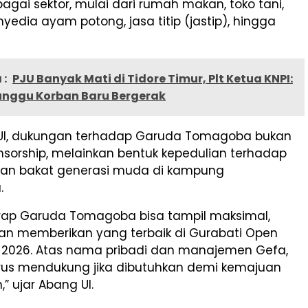
bagai sektor, mulai dari rumah makan, toko tani,
nyedia ayam potong, jasa titip (jastip), hingga
 :
PJU Banyak Mati di Tidore Timur, Plt Ketua KNPI:
nggu Korban Baru Bergerak
Ul, dukungan terhadap Garuda Tomagoba bukan
nsorship, melainkan bentuk kepedulian terhadap
an bakat generasi muda di kampung
.
rap Garuda Tomagoba bisa tampil maksimal,
dan memberikan yang terbaik di Gurabati Open
2026. Atas nama pribadi dan manajemen Gefa,
erus mendukung jika dibutuhkan demi kemajuan
” ujar Abang Ul.