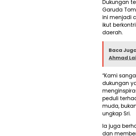
Dukungan te
Garuda Toma
ini menjadi 
ikut berkon
daerah.
Baca Juga
Ahmad Lai
“Kami sanga
dukungan yan
menginspira
peduli terh
muda, bukan 
ungkap Sri.
Ia juga berh
dan memberi