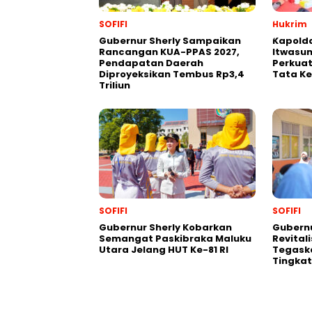
SOFIFI
Hukrim
Gubernur Sherly Sampaikan
Kapolda
Rancangan KUA-PPAS 2027,
Itwasum
Pendapatan Daerah
Perkuat
Diproyeksikan Tembus Rp3,4
Tata Ke
Triliun
SOFIFI
SOFIFI
Gubernur Sherly Kobarkan
Gubernu
Semangat Paskibraka Maluku
Revital
Utara Jelang HUT Ke-81 RI
Tegask
Tingkat