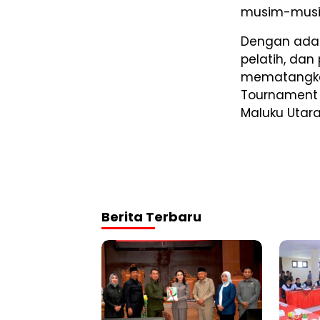
musim-musi
Dengan adan
pelatih, da
mematangka
Tournament 2
Maluku Utara
Berita Terbaru