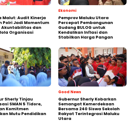
Ekonomi
 Malut: Audit Kinerja
Pemprov Maluku Utara
 Polri Jadi Momentum
Percepat Pembangunan
 Akuntabilitas dan
Gudang BULOG untuk
lola Organisasi
Kendalikan Inflasi dan
Stabilkan Harga Pangan
Good News
r Sherly Tinjau
Gubernur Sherly Kobarkan
isasi SMAN 5 Tidore,
Semangat Kemerdekaan
an Komitmen
Bersama 240 Siswa Sekolah
kan Mutu Pendidikan
Rakyat Terintegrasi Maluku
Utara