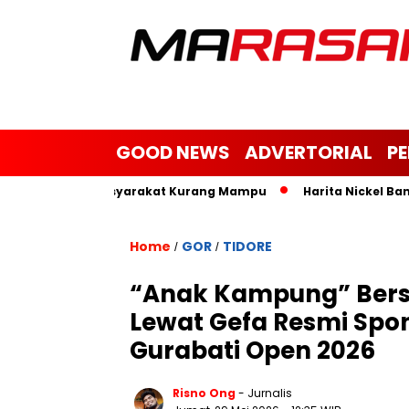
GOOD NEWS
ADVERTORIAL
P
 Janda dan Masyarakat Kurang Mampu
Harita Nickel Bantu B
Home
GOR
TIDORE
/
/
“Anak Kampung” Bersa
Lewat Gefa Resmi Spo
Gurabati Open 2026
Risno Ong
- Jurnalis