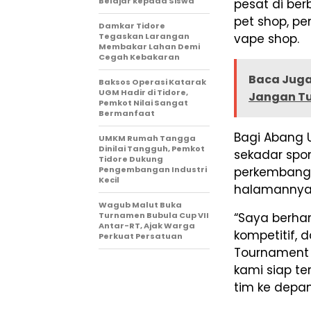
Belajar kepada Siswa
pesat di ber
pet shop, pe
Damkar Tidore
Tegaskan Larangan
vape shop.
Membakar Lahan Demi
Cegah Kebakaran
Baca Juga
Baksos Operasi Katarak
UGM Hadir di Tidore,
Jangan Tu
Pemkot Nilai Sangat
Bermanfaat
Bagi Abang 
UMKM Rumah Tangga
Dinilai Tangguh, Pemkot
sekadar spo
Tidore Dukung
Pengembangan Industri
perkembang
Kecil
halamannya
Wagub Malut Buka
Turnamen Bubula Cup VII
“Saya berha
Antar-RT, Ajak Warga
kompetitif, 
Perkuat Persatuan
Tournament 
kami siap t
tim ke depan,