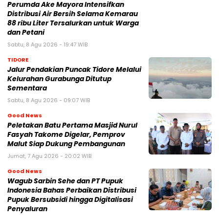
Perumda Ake Mayora Intensifkan
Distribusi Air Bersih Selama Kemarau
88 ribu Liter Tersalurkan untuk Warga
dan Petani
Sabtu, 8 Agu 2026 - 19:47 WIB
TIDORE
Jalur Pendakian Puncak Tidore Melalui
Kelurahan Gurabunga Ditutup
Sementara
Sabtu, 8 Agu 2026 - 09:07 WIB
Good News
Peletakan Batu Pertama Masjid Nurul
Fasyah Takome Digelar, Pemprov
Malut Siap Dukung Pembangunan
Jumat, 7 Agu 2026 - 20:02 WIB
Good News
Wagub Sarbin Sehe dan PT Pupuk
Indonesia Bahas Perbaikan Distribusi
Pupuk Bersubsidi hingga Digitalisasi
Penyaluran