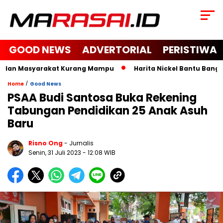
GOOD NEWS
ADVERTORIAL
PERISTIWA
 dan Masyarakat Kurang Mampu
Harita Nickel Bantu Bangun M
/
Home
Good News
PSAA Budi Santosa Buka Rekening
Tabungan Pendidikan 25 Anak Asuh
Baru
Risno Ong
- Jurnalis
Senin, 31 Juli 2023
- 12:08 WIB