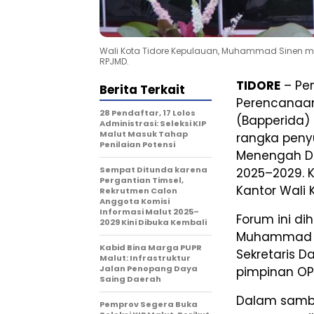
Wali Kota Tidore Kepulauan, Muhammad Sinen 
RPJMD.
TIDORE
– Pem
Berita Terkait
Perencanaan
28 Pendaftar, 17 Lolos
(Bapperida)
Administrasi: Seleksi KIP
Malut Masuk Tahap
rangka pen
Penilaian Potensi
Menengah Da
Sempat Ditunda karena
2025–2029. K
Pergantian Timsel,
Kantor Wali K
Rekrutmen Calon
Anggota Komisi
Informasi Malut 2025–
Forum ini di
2029 Kini Dibuka Kembali
Muhammad Si
Kabid Bina Marga PUPR
Sekretaris D
Malut: Infrastruktur
Jalan Penopang Daya
pimpinan OPD
Saing Daerah
Dalam samb
Pemprov Segera Buka