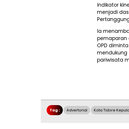
indikator ki
menjadi das
Pertanggungj
Ia menambah
pemaparan da
OPD dimint
mendukung p
pariwisata 
Tag :
Advertorial
Kota Tidore Kepul