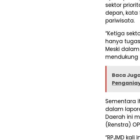
sektor prio
depan, kata 
pariwisata.
“Ketiga sekto
hanya tugas 
Meski dalam 
mendukung a
Baca Juga
Penganiay
Sementara itu
dalam lapo
Daerah ini 
(Renstra) O
“RPJMD kali i