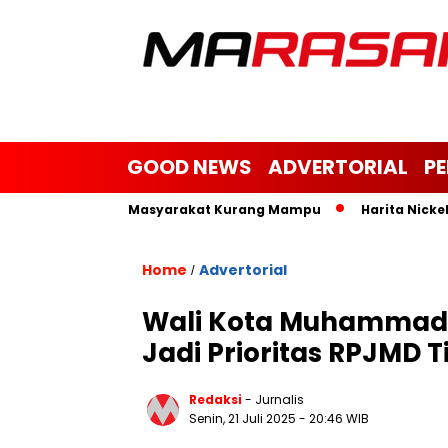
GOOD NEWS
ADVERTORIAL
P
im, Janda dan Masyarakat Kurang Mampu
Harita Nickel Bant
Home
Advertorial
/
Wali Kota Muhammad 
Jadi Prioritas RPJMD 
Redaksi
- Jurnalis
Senin, 21 Juli 2025
- 20:46 WIB