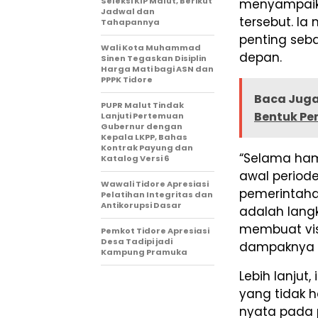
Seleksi KIP Malut, Berikut
menyampaika
Jadwal dan
tersebut. Ia
Tahapannya
penting seb
Wali Kota Muhammad
depan.
Sinen Tegaskan Disiplin
Harga Mati bagi ASN dan
PPPK Tidore
Baca Juga
PUPR Malut Tindak
Bentuk Pe
Lanjuti Pertemuan
Gubernur dengan
Kepala LKPP, Bahas
Kontrak Payung dan
“Selama ham
Katalog Versi 6
awal periode
Wawali Tidore Apresiasi
pemerintaha
Pelatihan Integritas dan
Antikorupsi Dasar
adalah langk
membuat visi
Pemkot Tidore Apresiasi
Desa Tadipi jadi
dampaknya un
Kampung Pramuka
Lebih lanju
yang tidak h
nyata pada 