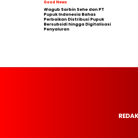
Good News
Wagub Sarbin Sehe dan PT
Pupuk Indonesia Bahas
Perbaikan Distribusi Pupuk
Bersubsidi hingga Digitalisasi
Penyaluran
REDAK