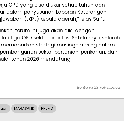
nerja OPD yang bisa diukur setiap tahun dan
ar dalam penyusunan Laporan Keterangan
awaban (LKPJ) kepala daerah,” jelas Saiful.
kan, forum ini juga akan diisi dengan
ri tiga OPD sektor prioritas. Setelahnya, seluruh
a memaparkan strategi masing-masing dalam
embangunan sektor pertanian, perikanan, dan
mulai tahun 2026 mendatang.
Berita ini 23 kali dibaca
auan
MARASAI.ID
RPJMD