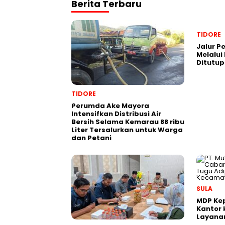
Berita Terbaru
TIDORE
Jalur P
Melalui
Ditutu
TIDORE
Perumda Ake Mayora
Intensifkan Distribusi Air
Bersih Selama Kemarau 88 ribu
Liter Tersalurkan untuk Warga
dan Petani
SULA
MDP Kep
Kantor 
Layanan