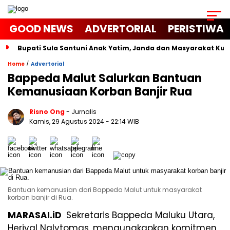
GOOD NEWS
ADVERTORIAL
PERISTIWA
Bupati Sula Santuni Anak Yatim, Janda dan Masyarakat K
/
Home
Advertorial
Bappeda Malut Salurkan Bantuan
Kemanusiaan Korban Banjir Rua
Risno Ong
- Jurnalis
Kamis, 29 Agustus 2024
- 22:14 WIB
Bantuan kemanusian dari Bappeda Malut untuk masyarakat
korban banjir di Rua.
MARASAI.iD
Sekretaris Bappeda Maluku Utara,
Herival Nalytomas, mengungkapkan komitmen