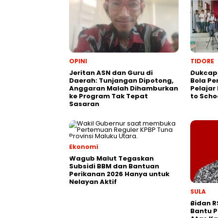
OPINI
TIDORE
Jeritan ASN dan Guru di
Dukcapi
Daerah: Tunjangan Dipotong,
Bola Pe
Anggaran Malah Dihamburkan
Pelajar
ke Program Tak Tepat
to Scho
Sasaran
Ekonomi
Wagub Malut Tegaskan
Subsidi BBM dan Bantuan
Perikanan 2026 Hanya untuk
Nelayan Aktif
SULA
Bidan R
Bantu P