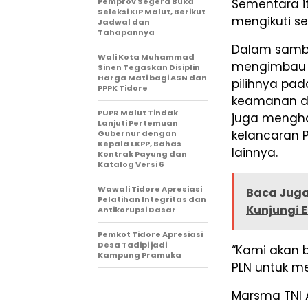
Pemprov Segera Buka
Sementara it
Seleksi KIP Malut, Berikut
mengikuti se
Jadwal dan
Tahapannya
Dalam sambu
Wali Kota Muhammad
mengimbau m
Sinen Tegaskan Disiplin
Harga Mati bagi ASN dan
pilihnya pa
PPPK Tidore
keamanan da
PUPR Malut Tindak
juga mengha
Lanjuti Pertemuan
kelancaran Pi
Gubernur dengan
Kepala LKPP, Bahas
lainnya.
Kontrak Payung dan
Katalog Versi 6
Wawali Tidore Apresiasi
Baca Juga
Pelatihan Integritas dan
Kunjungi 
Antikorupsi Dasar
Pemkot Tidore Apresiasi
Desa Tadipi jadi
“Kami akan b
Kampung Pramuka
PLN untuk me
Marsma TNI 