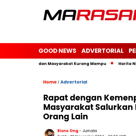
GOOD NEWS
ADVERTORIAL
P
Yatim, Janda dan Masyarakat Kurang Mampu
Harita Nickel B
Home
Advertorial
/
Rapat dengan Kemenpo
Masyarakat Salurkan H
Orang Lain
Risno Ong
- Jurnalis