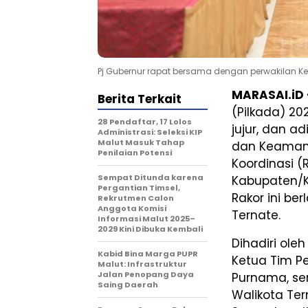
Pj Gubernur rapat bersama dengan perwakilan K
MARASAI.iD
Berita Terkait
(Pilkada) 20
28 Pendaftar, 17 Lolos
jujur, dan ad
Administrasi: Seleksi KIP
Malut Masuk Tahap
dan Keamana
Penilaian Potensi
Koordinasi (
Sempat Ditunda karena
Kabupaten/K
Pergantian Timsel,
Rakor ini be
Rekrutmen Calon
Anggota Komisi
Ternate.
Informasi Malut 2025–
2029 Kini Dibuka Kembali
Dihadiri oleh
Kabid Bina Marga PUPR
Ketua Tim P
Malut: Infrastruktur
Jalan Penopang Daya
Purnama, ser
Saing Daerah
Walikota Ter