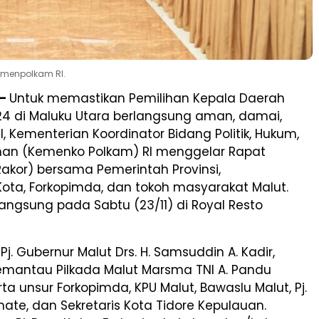
emenpolkam RI.
 –
Untuk memastikan Pemilihan Kepala Daerah
24 di Maluku Utara berlangsung aman, damai,
il, Kementerian Koordinator Bidang Politik, Hukum,
n (Kemenko Polkam) RI menggelar Rapat
Rakor) bersama Pemerintah Provinsi,
ota, Forkopimda, dan tokoh masyarakat Malut.
rlangsung pada Sabtu (23/11) di Royal Resto
 Pj. Gubernur Malut Drs. H. Samsuddin A. Kadir,
emantau Pilkada Malut Marsma TNI A. Pandu
ta unsur Forkopimda, KPU Malut, Bawaslu Malut, Pj.
nate, dan Sekretaris Kota Tidore Kepulauan.