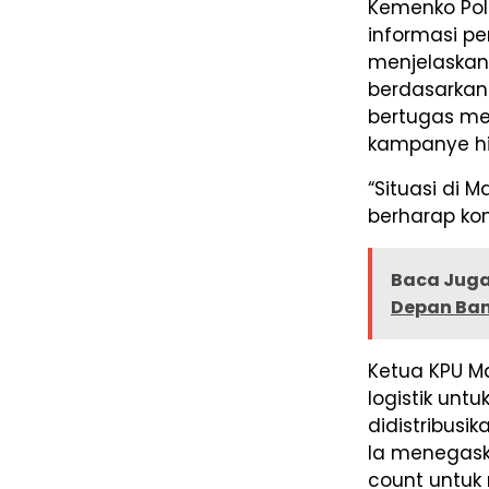
Kemenko Pol
informasi pen
menjelaskan 
berdasarkan
bertugas mem
kampanye hi
“Situasi di 
berharap kon
Baca Juga
Depan Ba
Ketua KPU Ma
logistik untu
didistribusi
Ia menegask
count untuk 