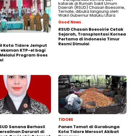
Good News
RSUD Chasan Boesoirie Cetak
Sejarah, Transplantasi Kornea
Pertama di Indonesia Timur
Resmi Dimulai
l Kota Tidore Jemput
rekaman KTP-el bagi
 Melalui Program Goes
ol
TIDORE
SUD Sanana Berhasil
Panen Tomat di Gurabunga
ersalinan Darurat di
Kota Tidore Merosot Akibat