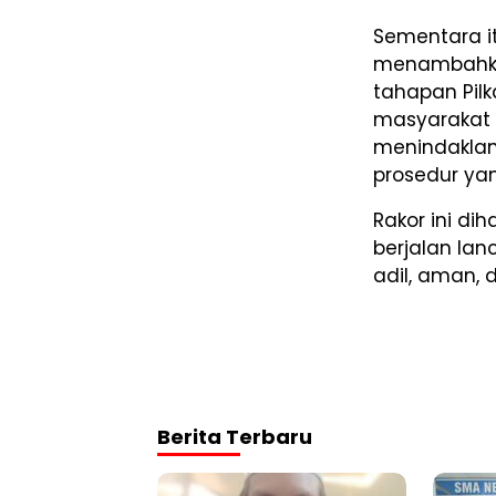
Sementara it
menambahka
tahapan Pil
masyarakat 
menindaklanj
prosedur yan
Rakor ini di
berjalan lan
adil, aman, 
Berita Terbaru