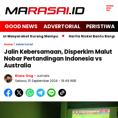
GOOD NEWS
ADVERTORIAL
PERISTIWA
dan Masyarakat Kurang Mampu
Harita Nickel Bantu Bangun Ma
/
Home
Advertorial
Jalin Kebersamaan, Disperkim Malut
Nobar Pertandingan Indonesia vs
Australia
Risno Ong
- Jurnalis
Selasa, 10 September 2024
- 19:49 WIB