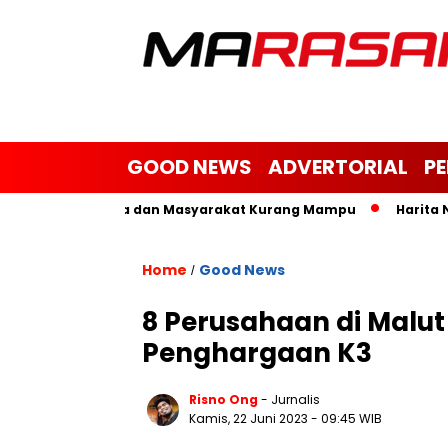
GOOD NEWS
ADVERTORIAL
P
k Yatim, Janda dan Masyarakat Kurang Mampu
Harita Nickel
Home
Good News
/
8 Perusahaan di Malu
Penghargaan K3
Risno Ong
- Jurnalis
Kamis, 22 Juni 2023
- 09:45 WIB