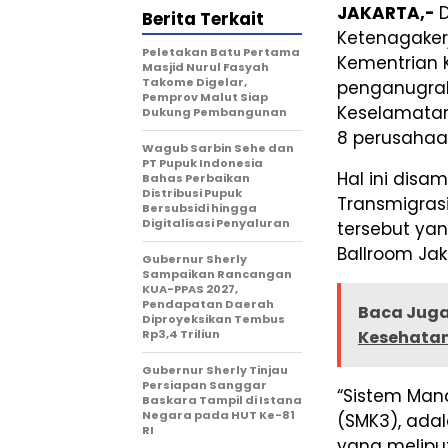
JAKARTA,-
Berita Terkait
Ketenagaker
Peletakan Batu Pertama
Kementrian 
Masjid Nurul Fasyah
Takome Digelar,
penganugra
Pemprov Malut Siap
Keselamatan
Dukung Pembangunan
8 perusahaan
Wagub Sarbin Sehe dan
PT Pupuk Indonesia
Hal ini disa
Bahas Perbaikan
Distribusi Pupuk
Transmigrasi
Bersubsidi hingga
Digitalisasi Penyaluran
tersebut yan
Ballroom Jak
Gubernur Sherly
Sampaikan Rancangan
KUA-PPAS 2027,
Pendapatan Daerah
Baca Juga
Diproyeksikan Tembus
Rp3,4 Triliun
Kesehatan
Gubernur Sherly Tinjau
Persiapan Sanggar
“Sistem Man
Baskara Tampil di Istana
Negara pada HUT Ke-81
(SMK3), ada
RI
yang meliput