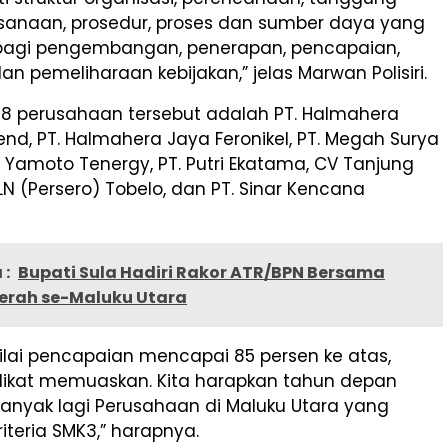
ksanaan, prosedur, proses dan sumber daya yang
bagi pengembangan, penerapan, pencapaian,
an pemeliharaan kebijakan,” jelas Marwan Polisiri.
 8 perusahaan tersebut adalah PT. Halmahera
nd, PT. Halmahera Jaya Feronikel, PT. Megah Surya
Uti Yamoto Tenergy, PT. Putri Ekatama, CV Tanjung
PLN (Persero) Tobelo, dan PT. Sinar Kencana
 :
Bupati Sula Hadiri Rakor ATR/BPN Bersama
erah se-Maluku Utara
ilai pencapaian mencapai 85 persen ke atas,
ikat memuaskan. Kita harapkan tahun depan
banyak lagi Perusahaan di Maluku Utara yang
teria SMK3,” harapnya.