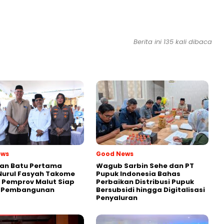
Berita ini 135 kali dibaca
ews
Good News
kan Batu Pertama
Wagub Sarbin Sehe dan PT
Nurul Fasyah Takome
Pupuk Indonesia Bahas
, Pemprov Malut Siap
Perbaikan Distribusi Pupuk
 Pembangunan
Bersubsidi hingga Digitalisasi
Penyaluran