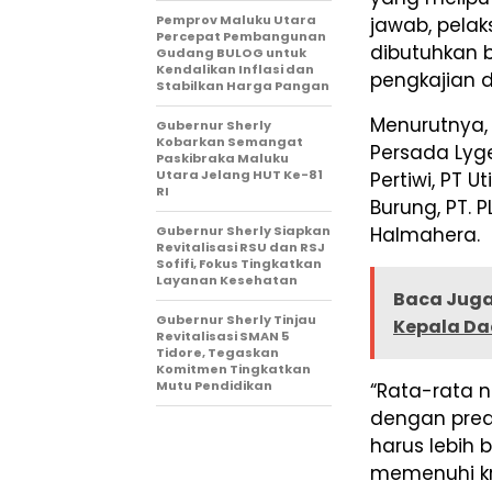
Pemprov Maluku Utara
jawab, pela
Percepat Pembangunan
dibutuhkan 
Gudang BULOG untuk
Kendalikan Inflasi dan
pengkajian d
Stabilkan Harga Pangan
Menurutnya,
Gubernur Sherly
Kobarkan Semangat
Persada Lyge
Paskibraka Maluku
Utara Jelang HUT Ke-81
Pertiwi, PT 
RI
Burung, PT. 
Gubernur Sherly Siapkan
Halmahera.
Revitalisasi RSU dan RSJ
Sofifi, Fokus Tingkatkan
Layanan Kesehatan
Baca Juga
Gubernur Sherly Tinjau
Kepala Da
Revitalisasi SMAN 5
Tidore, Tegaskan
Komitmen Tingkatkan
Mutu Pendidikan
“Rata-rata n
dengan pred
harus lebih 
memenuhi kri