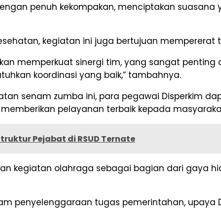
rkim dengan penuh kekompakan, menciptakan suasana
ehatan, kegiatan ini juga bertujuan mempererat ta
akan memperkuat sinergi tim, yang sangat pentin
kan koordinasi yang baik,” tambahnya.
atan senam zumba ini, para pegawai Disperkim da
at memberikan pelayanan terbaik kepada masyaraka
ruktur Pejabat di RSUD Ternate
n kegiatan olahraga sebagai bagian dari gaya hidu
lam penyelenggaraan tugas pemerintahan, upaya D