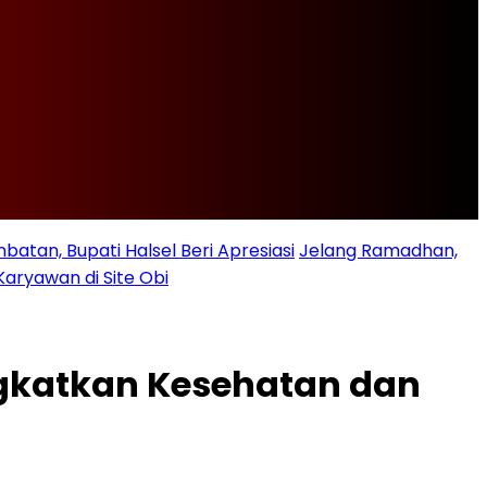
batan, Bupati Halsel Beri Apresiasi
Jelang Ramadhan,
Karyawan di Site Obi
ngkatkan Kesehatan dan