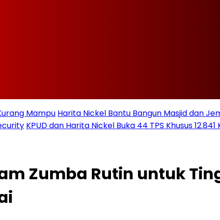
t Kurang Mampu
Harita Nickel Bantu Bangun Masjid dan Jem
curity
KPUD dan Harita Nickel Buka 44 TPS Khusus 12.841 
nam Zumba Rutin untuk Ti
ai