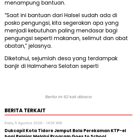
menampung bantuan.
“Saat ini bantuan dari Halsel sudah ada di
posko pengungsi, kita segerakan apa yang
menjadi kebutuhan paling mendasar bagi
pengungsi seperti makanan, selimut dan obat
obatan,” jelasnya.
Diketahui, sejumlah desa yang terdampak
banjir di Halmahera Selatan seperti
Berita ini 62 kali dibaca
BERITA TERKAIT
Rabu, 5 Agustus 2026 - 14:36 WIB
Dukcapil Kota Tidore Jemput Bola Perekaman KTP-el
bagi Pelajar Melalui Program Goes to School