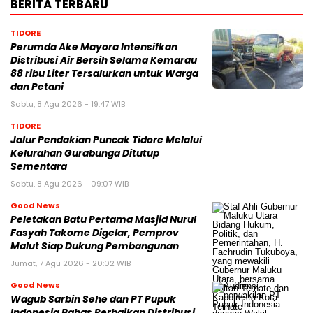
BERITA TERBARU
TIDORE
Perumda Ake Mayora Intensifkan
Distribusi Air Bersih Selama Kemarau
88 ribu Liter Tersalurkan untuk Warga
dan Petani
Sabtu, 8 Agu 2026 - 19:47 WIB
TIDORE
Jalur Pendakian Puncak Tidore Melalui
Kelurahan Gurabunga Ditutup
Sementara
Sabtu, 8 Agu 2026 - 09:07 WIB
Good News
Peletakan Batu Pertama Masjid Nurul
Fasyah Takome Digelar, Pemprov
Malut Siap Dukung Pembangunan
Jumat, 7 Agu 2026 - 20:02 WIB
Good News
Wagub Sarbin Sehe dan PT Pupuk
Indonesia Bahas Perbaikan Distribusi