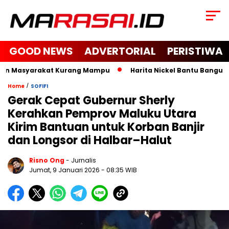
GOOD NEWS
ADVERTORIAL
PERISTIWA
an Masyarakat Kurang Mampu
Harita Nickel Bantu Bangun Mas
/
Home
SOFIFI
Gerak Cepat Gubernur Sherly
Kerahkan Pemprov Maluku Utara
Kirim Bantuan untuk Korban Banjir
dan Longsor di Halbar–Halut
Risno Ong
- Jurnalis
Jumat, 9 Januari 2026
- 08:35 WIB