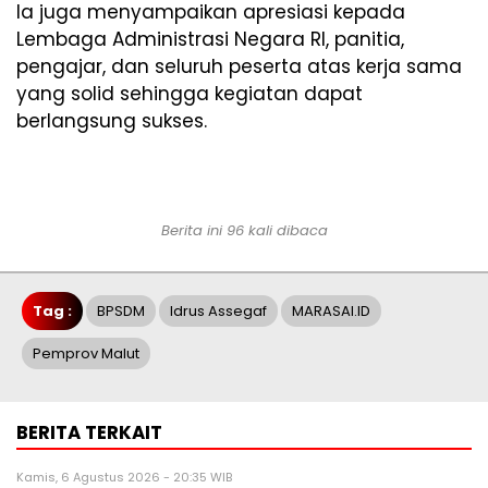
Ia juga menyampaikan apresiasi kepada
Lembaga Administrasi Negara RI, panitia,
pengajar, dan seluruh peserta atas kerja sama
yang solid sehingga kegiatan dapat
berlangsung sukses.
Berita ini 96 kali dibaca
Tag :
BPSDM
Idrus Assegaf
MARASAI.ID
Pemprov Malut
BERITA TERKAIT
Kamis, 6 Agustus 2026 - 20:35 WIB