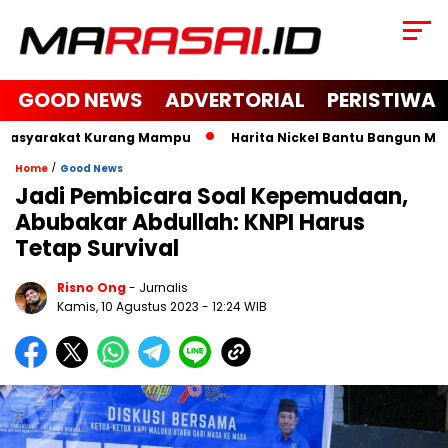
GOOD NEWS
ADVERTORIAL
PERISTIWA
Masyarakat Kurang Mampu
Harita Nickel Bantu Bangun Masjid
/
Home
Good News
Jadi Pembicara Soal Kepemudaan,
Abubakar Abdullah: KNPI Harus
Tetap Survival
Risno Ong
- Jurnalis
Kamis, 10 Agustus 2023
- 12:24 WIB