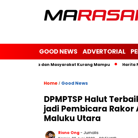
GOOD NEWS
ADVERTORIAL
P
 Yatim, Janda dan Masyarakat Kurang Mampu
Harita Nickel 
Home
Good News
/
DPMPTSP Halut Terbai
jadi Pembicara Rakor A
Maluku Utara
Risno Ong
- Jurnalis