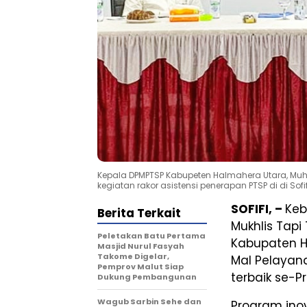
Kepala DPMPTSP Kabupeten Halmahera Utara, Muh
kegiatan rakor asistensi penerapan PTSP di di Sofifi
SOFIFI, –
Keb
Berita Terkait
Mukhlis Tap
Peletakan Batu Pertama
Kabupaten H
Masjid Nurul Fasyah
Takome Digelar,
Mal Pelayan
Pemprov Malut Siap
terbaik se-Pr
Dukung Pembangunan
Wagub Sarbin Sehe dan
Program ino