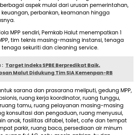
i berbagai aspek mulai dari urusan pemerintahan,
i, keuangan, perbankan, keamanan hingga
lasnya.
lola MPP sendiri, Pemkab Halut menempatkan 1
MPP, tim teknis masing-masing instansi, tenaga
, tenaga sekuriti dan cleaning service.
 :
Target Indeks SPBE Berpredikat Baik,
osan Malut Didukung Tim SIA Kemenpan-RB
ntuk sarana dan prasarana meliputi, gedung MPP,
sionis, ruang kerja koordinator, ruang tunggu,
 ruang tamu, ruang pelayanan masing-masing
ang konsultasi dan pengaduan, ruang menyusui,
n anak, fasilitas difabel, toilet, cafe dan tempat
mpat parkir, ruang baca, persediaan air minum