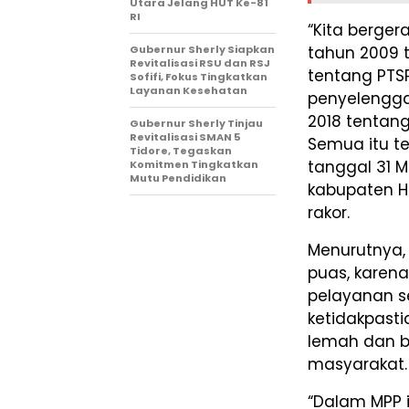
Utara Jelang HUT Ke-81
RI
“Kita berge
Gubernur Sherly Siapkan
tahun 2009 t
Revitalisasi RSU dan RSJ
tentang PTS
Sofifi, Fokus Tingkatkan
Layanan Kesehatan
penyelengga
2018 tentan
Gubernur Sherly Tinjau
Revitalisasi SMAN 5
Semua itu t
Tidore, Tegaskan
tanggal 31 
Komitmen Tingkatkan
Mutu Pendidikan
kabupaten H
rakor.
Menurutnya,
puas, karen
pelayanan sep
ketidakpast
lemah dan 
masyarakat.
“Dalam MPP i