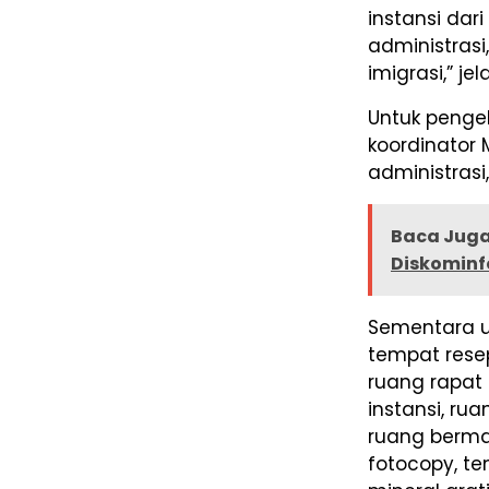
instansi dar
administras
imigrasi,” je
Untuk penge
koordinator 
administrasi
Baca Juga
Diskominf
Sementara u
tempat resep
ruang rapat
instansi, ru
ruang bermai
fotocopy, te