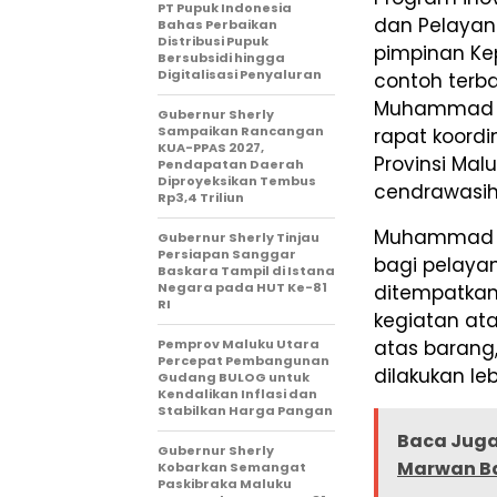
PT Pupuk Indonesia
dan Pelayan
Bahas Perbaikan
Distribusi Pupuk
pimpinan Ke
Bersubsidi hingga
Digitalisasi Penyaluran
contoh terba
Muhammad Ta
Gubernur Sherly
Sampaikan Rancangan
rapat koordi
KUA-PPAS 2027,
Provinsi Mal
Pendapatan Daerah
Diproyeksikan Tembus
cendrawasih 
Rp3,4 Triliun
Muhammad Ta
Gubernur Sherly Tinjau
Persiapan Sanggar
bagi pelaya
Baskara Tampil di Istana
Negara pada HUT Ke-81
ditempatkan
RI
kegiatan ata
Pemprov Maluku Utara
atas barang
Percepat Pembangunan
dilakukan leb
Gudang BULOG untuk
Kendalikan Inflasi dan
Stabilkan Harga Pangan
Baca Juga
Gubernur Sherly
Marwan Ba
Kobarkan Semangat
Paskibraka Maluku