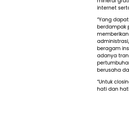
mineral grati
internet sert
“Yang dapat
berdampak pa
memberikan
administrasi
beragam ins
adanya tran
pertumbuha
berusaha dan
“Untuk closi
hati dan hat