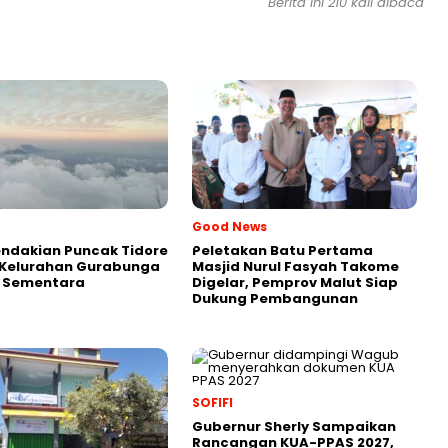
Berita ini 210 kali dibaca
Good News
endakian Puncak Tidore
Peletakan Batu Pertama
 Kelurahan Gurabunga
Masjid Nurul Fasyah Takome
p Sementara
Digelar, Pemprov Malut Siap
Dukung Pembangunan
SOFIFI
Gubernur Sherly Sampaikan
Rancangan KUA-PPAS 2027,