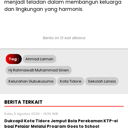
menjadi teladan dalam membangun keluarga
dan lingkungan yang harmonis.
Berita ini 13 kali dibaca
Tag :
Ahmad Laiman
Hj Rahmawati Muhammad Sinen
Kelurahan Gubukusuma
Kota Tidore
Sekolah Lansia
BERITA TERKAIT
Rabu, 5 Agustus 2026 - 14:36 WIB
Dukcapil Kota Tidore Jemput Bola Perekaman KTP-el
bagi Pelajar Melalui Program Goes to School