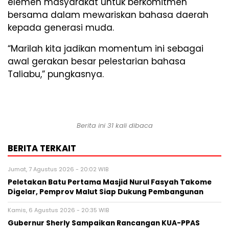
elemen masyarakat untuk berkomitmen
bersama dalam mewariskan bahasa daerah
kepada generasi muda.
“Marilah kita jadikan momentum ini sebagai
awal gerakan besar pelestarian bahasa
Taliabu,” pungkasnya.
Berita ini 31 kali dibaca
BERITA TERKAIT
Jumat, 7 Agustus 2026 - 20:02 WIB
Peletakan Batu Pertama Masjid Nurul Fasyah Takome
Digelar, Pemprov Malut Siap Dukung Pembangunan
Kamis, 6 Agustus 2026 - 20:35 WIB
Gubernur Sherly Sampaikan Rancangan KUA-PPAS