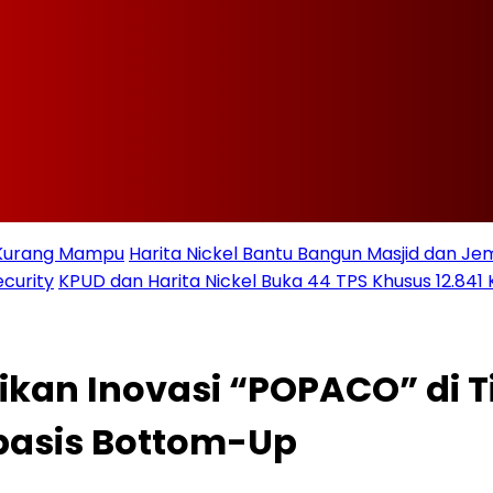
t Kurang Mampu
Harita Nickel Bantu Bangun Masjid dan Jem
curity
KPUD dan Harita Nickel Buka 44 TPS Khusus 12.841 
sikan Inovasi “POPACO” di 
basis Bottom-Up