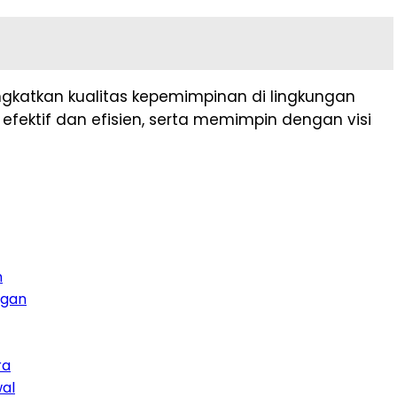
gkatkan kualitas kepemimpinan di lingkungan
ktif dan efisien, serta memimpin dengan visi
n
ngan
ra
wal