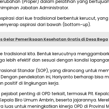
 perubahan (Proper) dalam pelatihan yang bertuj
impinan Jabatan Administrator.
irasi dari kue tradisional berbentuk kerucut, ya
enyerap aspirasi dari bawah (bottom-up).
s Gelar Pemeriksaan Kesehatan Gratis di Desa Bega
kue tradisional kita. Bentuk kerucutnya menggam
lebih efektif dan sesuai dengan kondisi lapangan,”
erasional Standar (SOP), yang dirancang untuk me
en. Dengan pendekatan ini, Hariyanto berharap bisa
positif di lingkungan kerja.
h pejabat penting di OPD terkait, termasuk Plt. Kep
t. Kepala Biro Umum Ambrin, beserta jajarannya. M
luas untuk meningkatkan kinerja OPD di Provinsi M