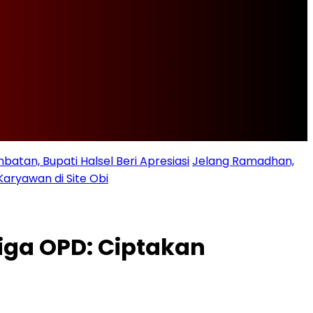
batan, Bupati Halsel Beri Apresiasi
Jelang Ramadhan,
Karyawan di Site Obi
Tiga OPD: Ciptakan