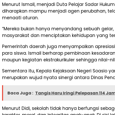
Menurut Ismail, menjadi Duta Pelajar Sadar Huku
diharapkan mampu menjadi agen perubahan, tela
menaati aturan.
“Mereka bukan hanya menyandang sebuah gelar, 
masyarakat dan menciptakan kehidupan yang tert
Pemerintah daerah juga menyampaikan apresiasi 
para siswa. Ismail berharap pembinaan kesadaran
maupun kegiatan ekstrakurikuler sehingga nilai-n
Sementara itu, Kepala Kejaksaan Negeri Soasio ya
merupakan wujud nyata sinergi antara Dinas Pe
Baca Juga :
Tangis Haru Iringi Pelepasan 114 Ja
Menurut Didi, sekolah tidak hanya berfungsi seb
karakter, moral, dan integritas anak-anak. Di sis