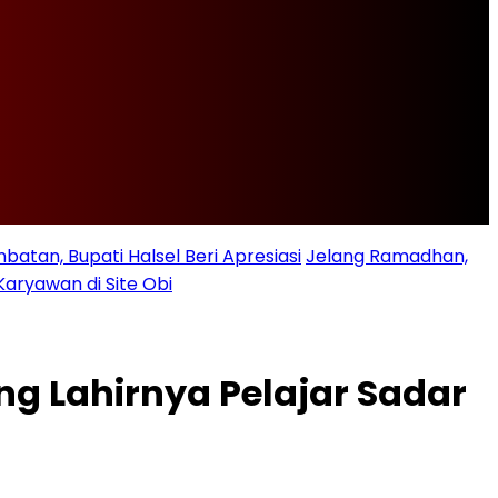
batan, Bupati Halsel Beri Apresiasi
Jelang Ramadhan,
Karyawan di Site Obi
g Lahirnya Pelajar Sadar