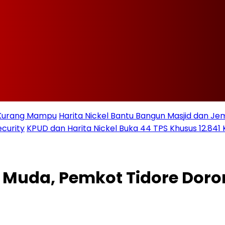
t Kurang Mampu
Harita Nickel Bantu Bangun Masjid dan Jem
curity
KPUD dan Harita Nickel Buka 44 TPS Khusus 12.841 
 Muda, Pemkot Tidore Doron