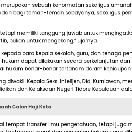
m merupakan sebuah kehormatan sekaligus amanah b
dan bagi teman-teman sebayanya, sekaligus peny
tetapi memiliki tanggung jawab untuk mengingatk
ib, bukan untuk mengekang,” ujarnya.
kepada para kepala sekolah, guru, dan tenaga p
 hukum dapat dilakukan secara berkelanjutan dan 
ilai hukum benar-benar tertanam dalam kehidupan 
ng diwakili Kepala Seksi Intelijen, Didi Kurniawan
ndidikan dan Kejaksaan Negeri Tidore Kepulauan
maah Calon Haji Kota
agai tempat transfer ilmu pengetahuan, tetapi ju
i lain, tantangan moral dan persoalan hukum yang d