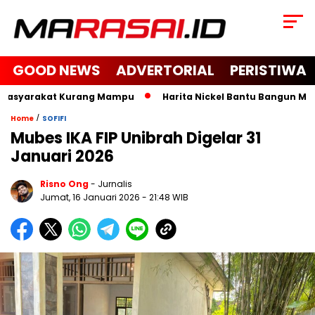
GOOD NEWS
ADVERTORIAL
PERISTIWA
Masyarakat Kurang Mampu
Harita Nickel Bantu Bangun Masjid
/
Home
SOFIFI
Mubes IKA FIP Unibrah Digelar 31
Januari 2026
Risno Ong
- Jurnalis
Jumat, 16 Januari 2026
- 21:48 WIB