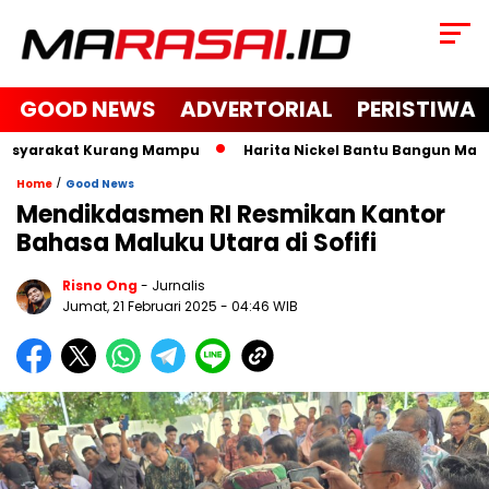
GOOD NEWS
ADVERTORIAL
PERISTIWA
asyarakat Kurang Mampu
Harita Nickel Bantu Bangun Masjid 
/
Home
Good News
Mendikdasmen RI Resmikan Kantor
Bahasa Maluku Utara di Sofifi
Risno Ong
- Jurnalis
Jumat, 21 Februari 2025
- 04:46 WIB