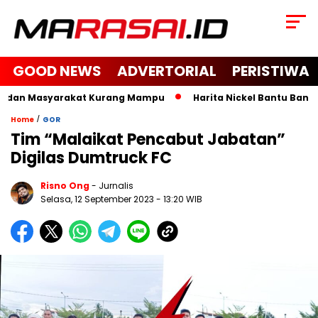
GOOD NEWS
ADVERTORIAL
PERISTIWA
a dan Masyarakat Kurang Mampu
Harita Nickel Bantu Bangun 
/
Home
GOR
Tim “Malaikat Pencabut Jabatan”
Digilas Dumtruck FC
Risno Ong
- Jurnalis
Selasa, 12 September 2023
- 13:20 WIB