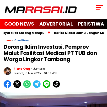
GOOD NEWS
ADVERTORIAL
PERISTIWA
asyarakat Kurang Mampu
Harita Nickel Bantu Bangun Masjid 
/
Home
Good News
Dorong Iklim Investasi, Pemprov
Malut Fasilitasi Mediasi PT TUB dan
Warga Lingkar Tambang
Risno Ong
- Jurnalis
Jumat, 16 Mei 2025
- 01:07 WIB