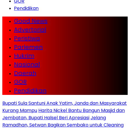
GOR
Pendidikan
Good News
Advertorial
Peristiwa
Parlemen
Hukrim
Nasional
Daerah
GOR
Pendidikan
Bupati Sula Santuni Anak Yatim, Janda dan Masyarakat
Kurang Mampu
Harita Nickel Bantu Bangun Masjid dan
Jembatan, Bupati Halsel Beri Apresiasi
Jelang
Ramadhan, Setwan Bagikan Sembako untuk Cleaning