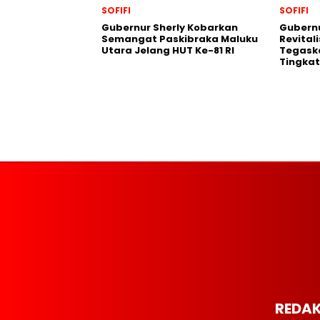
SOFIFI
SOFIFI
Gubernur Sherly Kobarkan
Gubernu
Semangat Paskibraka Maluku
Revital
Utara Jelang HUT Ke-81 RI
Tegask
Tingkat
REDAK