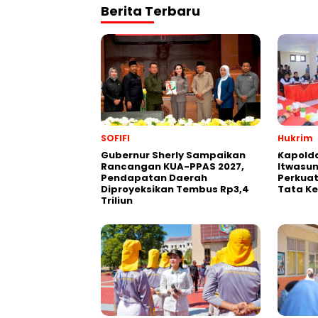
Berita Terbaru
SOFIFI
Hukrim
Gubernur Sherly Sampaikan
Kapolda
Rancangan KUA-PPAS 2027,
Itwasum
Pendapatan Daerah
Perkuat
Diproyeksikan Tembus Rp3,4
Tata Ke
Triliun