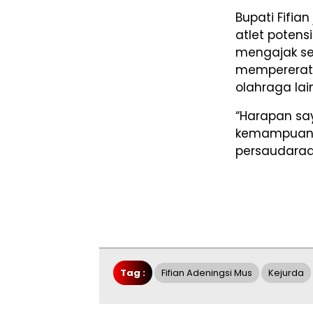
Bupati Fifia
atlet potens
mengajak sel
mempererat s
olahraga lai
“Harapan sa
kemampuan 
persaudaraa
Tag :
Fifian Adeningsi Mus
Kejurda