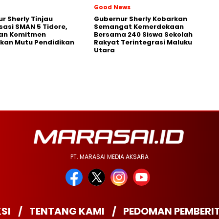
Good News
r Sherly Tinjau
Gubernur Sherly Kobarkan
isasi SMAN 5 Tidore,
Semangat Kemerdekaan
an Komitmen
Bersama 240 Siswa Sekolah
kan Mutu Pendidikan
Rakyat Terintegrasi Maluku
Utara
PT. MARASAI MEDIA AKSARA
SI
TENTANG KAMI
PEDOMAN PEMBERI