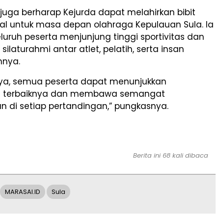
n juga berharap Kejurda dapat melahirkan bibit
ial untuk masa depan olahraga Kepulauan Sula. Ia
uruh peserta menjunjung tinggi sportivitas dan
ilaturahmi antar atlet, pelatih, serta insan
nnya.
ya, semua peserta dapat menunjukkan
terbaiknya dan membawa semangat
n di setiap pertandingan,” pungkasnya.
Berita ini 68 kali dibaca
MARASAI.ID
Sula