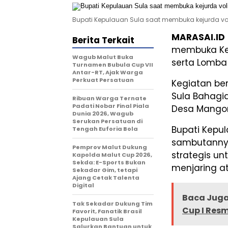
Bupati Kepulauan Sula saat membuka kejurda voli
MARASAI.ID
Berita Terkait
membuka Keju
Wagub Malut Buka
serta Lomba 
Turnamen Bubula Cup VII
Antar-RT, Ajak Warga
Perkuat Persatuan
Kegiatan be
Sula Bahagia
Ribuan Warga Ternate
Padati Nobar Final Piala
Desa Mangon
Dunia 2026, Wagub
Serukan Persatuan di
Bupati Kepul
Tengah Euforia Bola
sambutanny
Pemprov Malut Dukung
strategis u
Kapolda Malut Cup 2026,
Sekda: E-Sports Bukan
menjaring at
Sekadar Gim, tetapi
Ajang Cetak Talenta
Digital
Baca Juga
Tak Sekadar Dukung Tim
Cup I Resm
Favorit, Fanatik Brasil
Kepulauan Sula
Salurkan Bantuan untuk