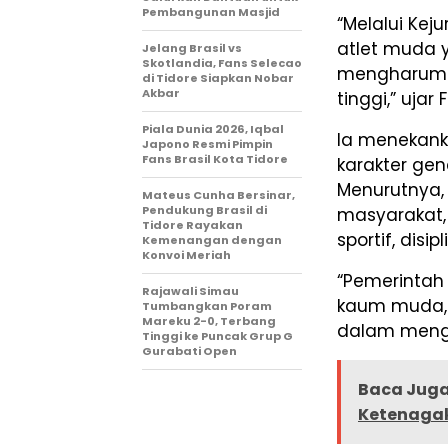
Pembangunan Masjid
“Melalui Kej
atlet muda 
Jelang Brasil vs
Skotlandia, Fans Selecao
mengharumka
di Tidore Siapkan Nobar
Akbar
tinggi,” ujar F
Piala Dunia 2026, Iqbal
Ia menekan
Japono Resmi Pimpin
Fans Brasil Kota Tidore
karakter gen
Menurutnya,
Mateus Cunha Bersinar,
Pendukung Brasil di
masyarakat,
Tidore Rayakan
sportif, disi
Kemenangan dengan
Konvoi Meriah
“Pemerintah
Rajawali Simau
kaum muda, t
Tumbangkan Poram
Mareku 2-0, Terbang
dalam mengg
Tinggi ke Puncak Grup G
Gurabati Open
Baca Juga
Ketenagak