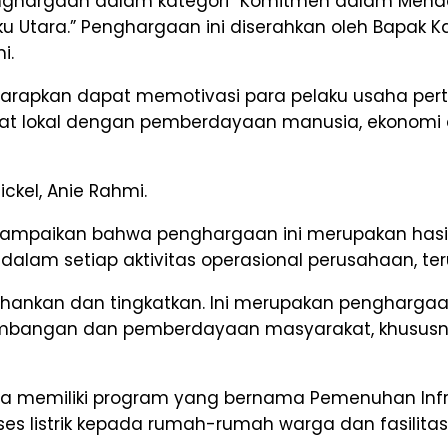
h penghargaan dalam kategori “Komitmen dalam M
u Utara.” Penghargaan ini diserahkan oleh Bapak 
i.
harapkan dapat memotivasi para pelaku usaha pe
t lokal dengan pemberdayaan manusia, ekonomi d
kel, Anie Rahmi.
mpaikan bahwa penghargaan ini merupakan hasi
m setiap aktivitas operasional perusahaan, teru
rtahankan dan tingkatkan. Ini merupakan pengharga
embangan dan pemberdayaan masyarakat, khususn
ga memiliki program yang bernama Pemenuhan Infras
kses listrik kepada rumah-rumah warga dan fasili