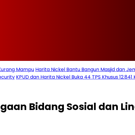
t Kurang Mampu
Harita Nickel Bantu Bangun Masjid dan Jem
curity
KPUD dan Harita Nickel Buka 44 TPS Khusus 12.841 
rgaan Bidang Sosial dan L