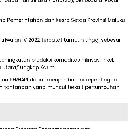
ada hari Selasa (10/10/23), berlokasi di Royal
dang Pemerintahan dan Kesra Setda Provinsi Maluku
wulan IV 2022 tercatat tumbuh tinggi sebesar
ingkatan produksi komoditas hilirisasi nikel,
Utara,” ungkap Karim.
 dan PERHAPI dapat menjembatani kepentingan
an tantangan yang muncul terkait pertumbuhan