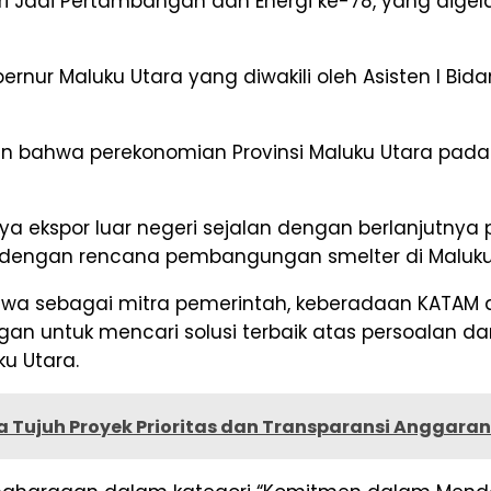
Jadi Pertambangan dan Energi ke-78, yang digelar p
bernur Maluku Utara yang diwakili oleh Asisten I Bi
hwa perekonomian Provinsi Maluku Utara pada tri
ekspor luar negeri sejalan dengan berlanjutnya pen
 dengan rencana pembangungan smelter di Maluku 
ahwa sebagai mitra pemerintah, keberadaan KATAM
an untuk mencari solusi terbaik atas persoalan d
u Utara.
 Tujuh Proyek Prioritas dan Transparansi Anggaran