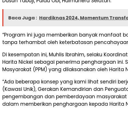
Dusun Tabuji, Pulau Obi, Halmahera Selatan.
Baca Juga :
Hardiknas 2024, Momentum Transfo
“Program ini juga memberikan banyak manfaat ba
tanpa terhambat oleh keterbatasan pencahayaan,
Di kesempatan ini, Muhlis Ibrahim, selaku Koordin
Harita Nickel sebagai penerima penghargaan i
Masyarakat (PPM) yang dilaksanakan oleh Harita Ni
“Ada beberapa konsep yang kami lihat sendiri be
(Kawasi Unik), Gerakan Kemandirian dan Penguata
pengembangan dan pemberdayaan masyarakat yang
dalam memberikan penghargaan kepada Harita Nick