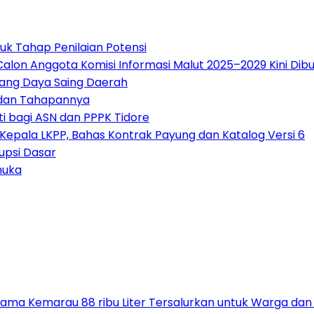
asuk Tahap Penilaian Potensi
alon Anggota Komisi Informasi Malut 2025–2029 Kini Dib
pang Daya Saing Daerah
l dan Tahapannya
i bagi ASN dan PPPK Tidore
Kepala LKPP, Bahas Kontrak Payung dan Katalog Versi 6
rupsi Dasar
muka
elama Kemarau 88 ribu Liter Tersalurkan untuk Warga dan