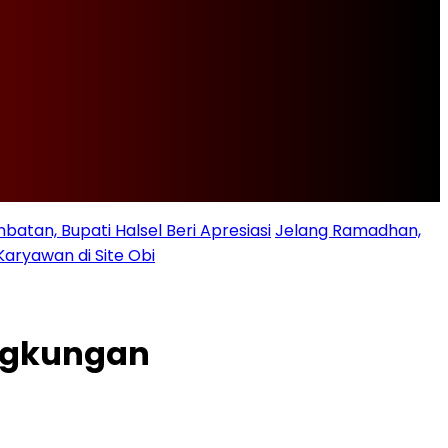
batan, Bupati Halsel Beri Apresiasi
Jelang Ramadhan,
Karyawan di Site Obi
ingkungan