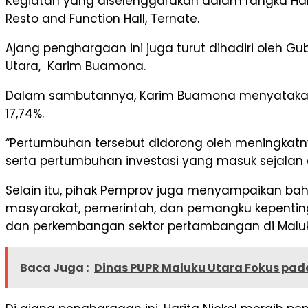
Kegiatan yang diselenggarakan dalam rangka Hari 
Resto and Function Hall, Ternate.
Ajang penghargaan ini juga turut dihadiri oleh Gu
Utara, Karim Buamona.
Dalam sambutannya, Karim Buamona menyatakan ba
17,74%.
“Pertumbuhan tersebut didorong oleh meningkatnya 
serta pertumbuhan investasi yang masuk sejalan
Selain itu, pihak Pemprov juga menyampaikan b
masyarakat, pemerintah, dan pemangku kepenting
dan perkembangan sektor pertambangan di Maluk
Baca Juga :
Dinas PUPR Maluku Utara Fokus pada