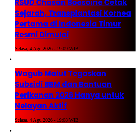
RSUD Chasan Boesoirie Cetak
Sejarah, Transplantasi Kornea
Pertama di Indonesia Timur
Resmi Dimulai
Selasa, 4 Agu 2026 - 19:09 WIB
Wagub Malut Tegaskan
Subsidi BBM dan Bantuan
Perikanan 2026 Hanya untuk
Nelayan Aktif
Selasa, 4 Agu 2026 - 19:08 WIB