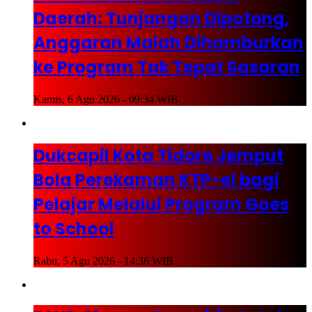
Daerah: Tunjangan Dipotong,
Anggaran Malah Dihamburkan
ke Program Tak Tepat Sasaran
Kamis, 6 Agu 2026 - 09:34 WIB
Dukcapil Kota Tidore Jemput
Bola Perekaman KTP-el bagi
Pelajar Melalui Program Goes
to School
Rabu, 5 Agu 2026 - 14:36 WIB