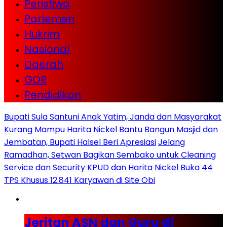
Peristiwa
Parlemen
Hukrim
Nasional
Daerah
GOR
Pendidikan
Bupati Sula Santuni Anak Yatim, Janda dan Masyarakat
Kurang Mampu
Harita Nickel Bantu Bangun Masjid dan
Jembatan, Bupati Halsel Beri Apresiasi
Jelang
Ramadhan, Setwan Bagikan Sembako untuk Cleaning
Service dan Security
KPUD dan Harita Nickel Buka 44
TPS Khusus 12.841 Karyawan di Site Obi
Jeritan ASN dan Guru di